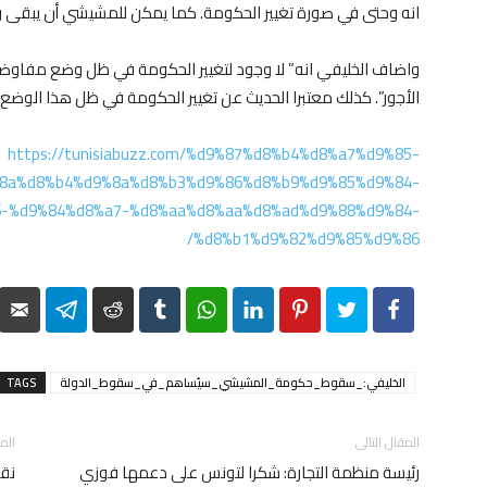
انه وحتى في صورة تغيير الحكومة. كما يمكن للمشيشي أن يبقى ر
واضاف الخليفي انه” لا وجود لتغيير الحكومة في ظل وضع مفاوضا
الأجور”. كذلك معتبرا الحديث عن تغيير الحكومة في ظل هذا الوضع”
https://tunisiabuzz.com/%d9%87%d8%b4%d8%a7%d9%85-
8a%d8%b4%d9%8a%d8%b3%d9%86%d8%b9%d9%85%d9%84-
-%d9%84%d8%a7-%d8%aa%d8%aa%d8%ad%d9%88%d9%84-
%d8%b1%d9%82%d9%85%d9%86/
elegram
Reddit
Tumblr
WhatsApp
LinkedIn
Pinterest
Twitter
Facebook
الخليفي:_سقوط_حكومة_المشيشي_سيُساهم_في_سقوط_الدولة
TAGS
المقال التالى
الم
رئيسة منظمة التجارة: شكرا لتونس على دعمها فوزي
نق