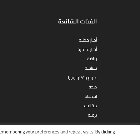
الفئات الشائعة
أخبار محلية
أخبار عالمية
رياضة
سياسة
علوم وتكنولوجيا
صحة
اقتصاد
مقالات
ترفيه
emembering your preferences and repeat visits. By clicking