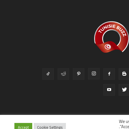
We us
“Acce
Accept
Cookie Settings