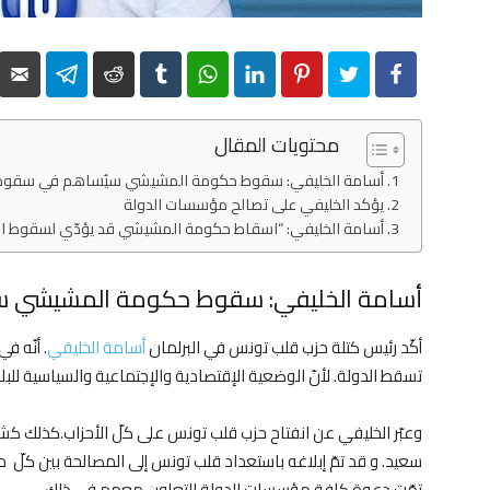
elegram
Reddit
Tumblr
WhatsApp
LinkedIn
Pinterest
Twitter
Facebook
محتويات المقال
أسامة الخليفي: سقوط حكومة المشيشي سيُساهم في سقوط 
يؤكد الخليفي على تصالح مؤسسات الدولة
أسامة الخليفي: “اسقاط حكومة المشيشي قد يؤدّي لسقوط ال
أسامة الخليفي: سقوط حكومة المشيشي س
أكّد رئيس كتلة حزب قلب تونس في البرلمان
أسامة الخليفي
. أنّه 
تسقط الدولة. لأنّ الوضعية الإقتصادية والإجتماعية والسياسية للبلاد 
وعبّر الخليفي عن انفتاح حزب قلب تونس على كلّ الأحزاب.كذلك كشف
سعيد. و قد تمّ إبلاغه باستعداد قلب تونس إلى المصالحة بين كلّ مؤ
تمّت دعوة كافة مؤسسات الدولة للتعاون معهم في ذلك.