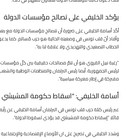
يؤكد الخليفي على تصالح مؤسسات الدولة
أكّد أسامة الخليفي على ضرورة أن تتصالح مؤسسات الدولة مع ب
وأفاد أنّ قلب تونس في وضعيته الحالية هو حزب مُسالم. كما يدعو
الخطاب التصعيدي والتهديدي ولا علاقة لنا به”.
”رغبة نبيل القروي هو أن تتمّ مصالحات حقيقية بين كلّ مؤسسات ا
لرئيس الجمهورية. أيضا رئيس البرلمان والمنظمات الوطنية والشعب
مفبركة في إطار معركة سياسية”.
أسامة الخليفي: “اسقاط حكومة المشيشي ق
عبر رئيس كتلة حزب قلب تونس في البرلمان أسامة الخليفي عن رأي
قائلا “إسقاط حكومة المشيشي قد يؤدي لسقوط الدولة”.
وشدد الخليفي في تصريح على ان الأوضاع الإقتصادية والإجتماعية وا