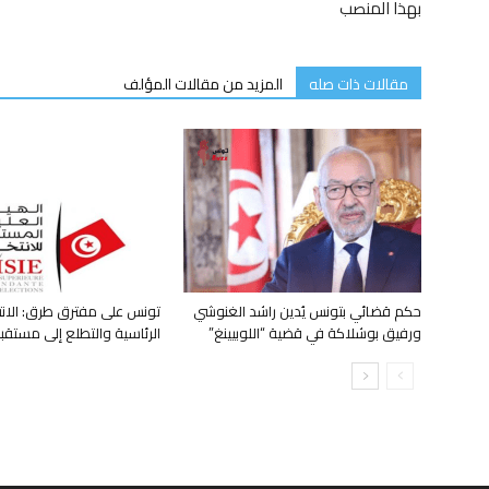
بهذا المنصب
مقالات ذات صله
المزيد من مقالات المؤلف
حكم قضائي بتونس يُدين راشد الغنوشي
تونس على مفترق طرق: الانت
ورفيق بوشلاكة في قضية “اللوبيينغ”
الرئاسية والتطلع إلى مستق