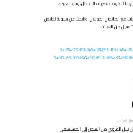
ئيسا لحكومة تصريف الاعمال، وفق تعبيره.
ت مع المانحين الدوليين. والبحث عن سيولة لخلاص
 سبيل من العبث”.
%d8%a7%d9%84%d9%85%d8%b4%d9%
%d8%b9%d9%84%d9%89-%d8%a3%d9%86
Email
T
قال السابق
ل نبيل القروي من السجن إلى المستشفى