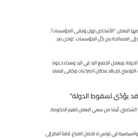
عضها البعض. ”الأشخاص تزول وتبقى المؤسسات”.
 إلى المصالحة بين كلّ المؤسسات .”ونحن ضد
لدولة. ويعمل الجميع اليد في اليد وهذه دعوة
 التونسي لم يعُد يتحمّل الصراعات وكفى قضايا
د يؤدّي لسقوط الدولة”
ه الشخصي. أيضا من سعي البعض لتغيير الحكومة،
لسياسية في تونس لا تتحمل الفراغ. لافتا النظر إلى