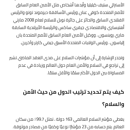
الأسترالي ستيف كيليليا وأيدها أشخاص مثل الأمين العام السابق
للأمم المتحدة كوفي عنان ورئيس الأساقفة ديزموند توتو والرئيس
الفنلندي السابق والحائز على جائزة نوبل للسلام لعام 2008 مارتي
أهتيساري والاقتصادي جيفري ساكس والرئيسة الأيرلندية السابقة
ماري روبنسون ، ووكيل الأمين العام السابق للأمم المتحدة يان
إلياسون ، ورئيس الولايات المتحدة الأسبق جيمي كارتر وآخرين.
وتجدر الإشارة إلى أن مؤشرات السلام على مدى العقد الماضي تشير
إلى تراجع في السلام والأمن العام حول العالم وزيادة في عدم
المساواة بين الدول الأكثر سلمًا والأقل سلمًا.
كيف يتم تحديد ترتيب الدول من حيث الأمن
والسلام؟
يغطي مؤشر السلام العالمي 163 دولة ، تمثل 99.7٪ من سكان
العالم. يتم حسابه من 23 مؤشرًا نوعيًا وكميًا من مصادر موثوقة.