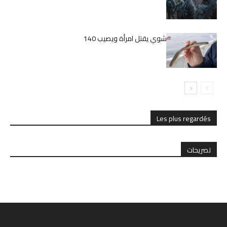
الجيش الإسرائيلي
اليابان.. ثعبان بحر مشوي يقتل امرأة ويصيب 140
بالمرض
Les plus regardés
تصريحات