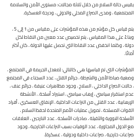
يقيس حالة السلام من خلال ثلاثة مجالات: مستوى الأمن والسلامة
المجتمعية ، ومدى الصراع المحلي والدولي ، ودرجة العسكرة.
يتم قياس كل مؤشر من هذه المؤشرات على مقياس من 1 إلى 5 ،
وبناءً على هذا المقياس ، يتم تخصيص عدد معين من النقاط لكل
دولة ، وكلما انخفض عدد النقاط التي تحصل عليها الدولة ، كان أكثر
أمانًا.
المؤشرات التي تم قياسها هي كالتالي: (معدل الجريمة في المجتمع ،
وضعية ضباط الأمن والشرطة ، جرائم القتل ، عدد السجناء في المجتمع
، حالات الصراع الداخلي ، السلاح ، وجود مظاهرات عنيفة ، جرائم عنف ،
عدم استقرار سياسي ، إرهاب سياسي ، استيراد أسلحة. ، الأنشطة
الإرهابية ، عدد القتلى من النزاعات الداخلية ، الإنفاق العسكري ، أفراد
القوات المسلحة ، تمويل عمليات الأمم المتحدة لحفظ السلام ،
الأسلحة النووية والثقيلة ، صادرات الأسلحة ، عدد النازحين ، العلاقات
مع الدول المجاورة ، عدد الوفيات بسبب النزاعات الخارجية ، وجود
صراعات خارجية ، صراعات داخلية ودولية ، عسكرة).