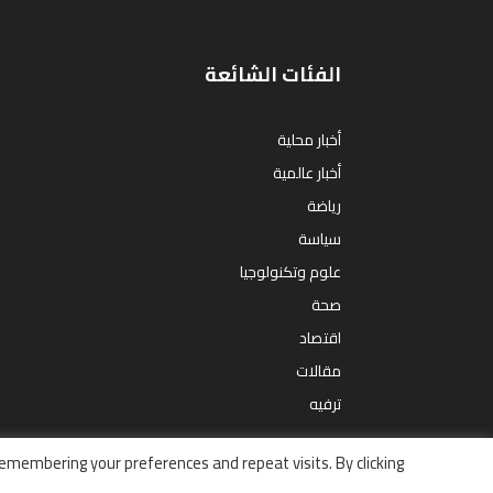
الفئات الشائعة
أخبار محلية
أخبار عالمية
رياضة
سياسة
علوم وتكنولوجيا
صحة
اقتصاد
مقالات
ترفيه
emembering your preferences and repeat visits. By clicking