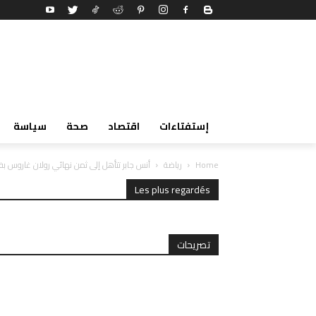
إستفتاءات
اقتصاد
صحة
سياسة
Home
رياضة
أنس جابر تتأهل إلى ثمن نهائي رولان غاروس بفوز
Les plus regardés
تصريحات