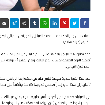
elegram
Reddit
Tumblr
WhatsApp
LinkedIn
Pinterest
Twitter
Facebook
تأهلت أنس جابر المصنفة تاسعة عالمياً إلى الدور ثمن النهائي لبط
الكبرى (غراند سلام).
الدور ثمن النهائي.
يعد هذا الفوز خطوة مهمة لأنس جابر في مشوارها الرياضي، حيث تو
تأهلها إلى هذا الدور إنجازاً يعكس تطورها كلاعبة وتأكيداً على مكا
في المباراة ضد فيرنانديز، أظهرت أنس جابر مستوى عالٍ من اللعب و
انتهت بشوط كسر التعادل (تاي بريك). لقد تمكنت من السيطرة على م