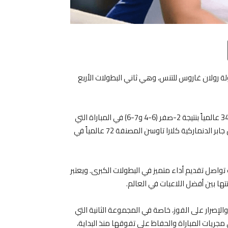
Email
T
ولة رولان غاروس للتنس، وهي ثاني البطولات الأربع
وقد تحقق هذا الإنجاز بفوزها على الكندية ليلى فيرنانديز المصنفة 34 عالمياً بنتيجة 2-صفر (6-4 و7-6) في المباراة التي
أقيمت اليوم الجمعة لحساب الدور الثالث. ومن المقرر أن تواجه أنس جابر الدنماركية كلارا تاوسن المصنفة 72 عالمياً في
اصل تقديم أداء متميز في البطولات الكبرى. ويعتبر
نتها بين أفضل اللاعبات في العالم.
الإصرار على الفوز، خاصة في المجموعة الثانية التي
جريات المباراة والحفاظ على تفوقها منذ البداية،