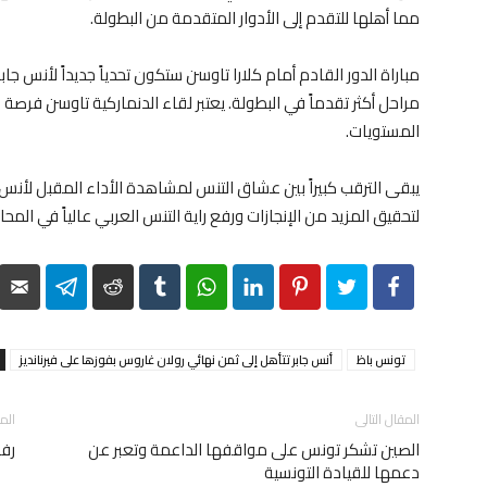
مما أهلها للتقدم إلى الأدوار المتقدمة من البطولة.
مباراة الدور القادم أمام كلارا تاوسن ستكون تحدياً جديداً لأنس ج
مراحل أكثر تقدماً في البطولة. يعتبر لقاء الدنماركية تاوسن فرصة 
المستويات.
يبقى الترقب كبيراً بين عشاق التنس لمشاهدة الأداء المقبل لأنس 
لتحقيق المزيد من الإنجازات ورفع راية التنس العربي عالياً في المحا
elegram
Reddit
Tumblr
WhatsApp
LinkedIn
Pinterest
Twitter
Facebook
تونس باظ
أنس جابر تتأهل إلى ثمن نهائي رولان غاروس بفوزها على فيرنانديز
المقال التالى
الم
الصين تشكر تونس على مواقفها الداعمة وتعبر عن
رف
دعمها للقيادة التونسية