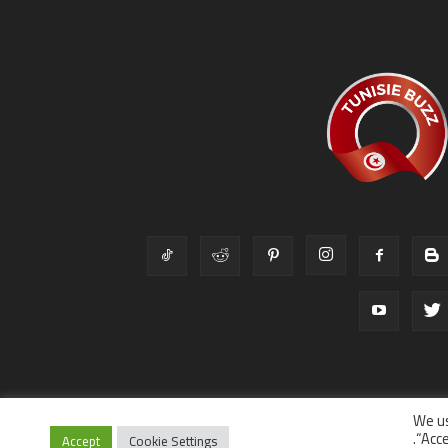
We us
“Acce
Accept
Cookie Settings