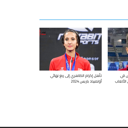
س في
تأهل إكرام الظاهري إلى ربع نهائي
 في الألعاب
أولمبياد باريس 2024