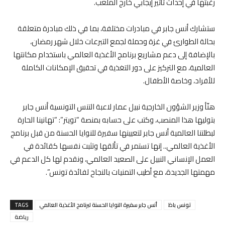
رغبتها في إحداث تأثير إيجابي خارج الملعب.
ستشارك أنس جابر في مبادرات مختلفة، بما في ذلك مبادرة متعلقة
بحالة الطوارئ في غزة وحملة لجمع التبرعات خلال شهر رمضان،
بالإضافة إلى دعم مشاريع برنامج الأغذية العالمي باستخدام مكانتها
العالمية، مع التركيز على دور التغذية في تحقيق الإمكانات الكاملة
للأفراد، وخاصة الأطفال.
هنّأ وزير الشؤون الخارجية نبيل عمار لاعبة التنس التونسية أنس جابر
بتوليها هذا المنصب، وكتب على حسابه بمنصة “تويتر”: “تهانينا الحارة
لبطلتنا العالمية أنس جابر لتعيينها سفيرة للنوايا الحسنة من قبل برنامج
الأغذية العالمي.. إنها تستمر في تألقها وتثبت نفسها كقائدة في
العمل الإنساني النبيل على الصعيد العالمي، ونقدم لها كل الدعم في
مهمتها الجديدة، مع أطيب التمنيات بالنجاح لفائدة تونس”.
تونس باظ
أنس جابر سفيرة النوايا الحسنة لبرنامج الأغذية العالمي
TAGS
رياضة