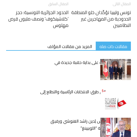
المقال التالى
المقال السابق
تونس وليبيا تؤكّدان خلو المنطقة
الحدود الجزائرية التونسية: حجز
الحدودية من المهاجرين غير
‘كلاشينكوف’ ونصف مليون قرص
النظاميين
مهلوس
مقالات ذات صله
المزيد من مقالات المؤلف
قيس سعيّد يُشرف على بداية حقبة جديدة في
الحكومة التونسية
تونس على مفترق طرق: الانتخابات الرئاسية والتطلع إلى
مستقبل أفضل
حكم قضائي بتونس يُدين راشد الغنوشي ورفيق
بوشلاكة في قضية “اللوبيينغ”