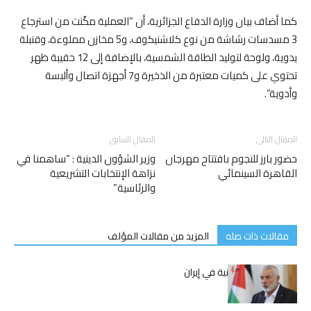
كما أضاف بيان وزارة الدفاع الجزائرية، أن “العملية مكّنت من استرجاع
3 مسدسات رشاشة من نوع كلاشنيكوف، و5 مخازن مملوءة، وقنبلة
يدوية، ولوحة لتوليد الطاقة الشمسية، بالإضافة إلى 12 حقيبة ظهر
تحتوي على كميات معتبرة من الذخيرة و7 أجهزة اتصال وألبسة
وأدوية”.
المقال التالى
المقال السابق
حضور بارز للنجوم بافتتاح مهرجان
وزير الشؤون الدينية : “ساهمنا في
القاهرة السينمائي
نزاهة الإنتخابات التشريعية
والرئاسية”
مقالات ذات صله
المزيد من مقالات المؤلف
اغتيال إسماعيل هنية في إيران