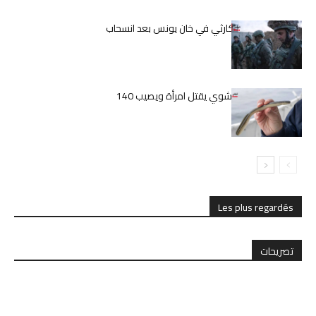
الوضع الإنساني الكارثي في خان يونس بعد انسحاب
الجيش الإسرائيلي
اليابان.. ثعبان بحر مشوي يقتل امرأة ويصيب 140
بالمرض
Les plus regardés
تصريحات