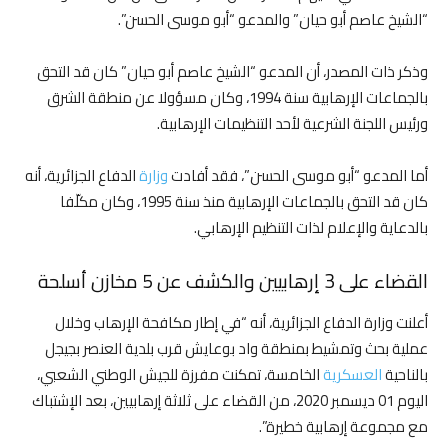
“الشيخ عاصم أبو حيان” والمدعو “أبو موسى الحسن”.
وذكر ذات المصدر، أن المدعو “الشيخ عاصم أبو حيان” كان قد التحق
بالجماعات الإرهابية سنة 1994، وكان مسؤولا عن منطقة الشرق
ورئيس اللجنة الشرعية لأحد التنظيمات الإرهابية.
أما المدعو “أبو موسى الحسن”، فقد أفادت
وزارة
الدفاع الجزائرية، أنه
كان قد التحق بالجماعات الإرهابية منذ سنة 1995، وكان مكلّفا
بالدعاية والإعلام لذات التنظيم الإرهابي.
القضاء على 3 إرهابيين والكشف عن 5 مخازن أسلحة
أعلنت وزارة الدفاع الجزائرية، أنه “في إطار مكافحة الإرهاب وخلال
عملية بحث وتمشيط بمنطقة واد بوعايش قرب بلدية العنصر بجيجل
بالناحية
العسكرية
الخامسة، تمكنت مفرزة للجيش الوطني الشعبي،
اليوم 01 ديسمبر 2020، من القضاء على ثلاثة إرهابيين، بعد الإشتباك
مع مجموعة إرهابية خطيرة”.