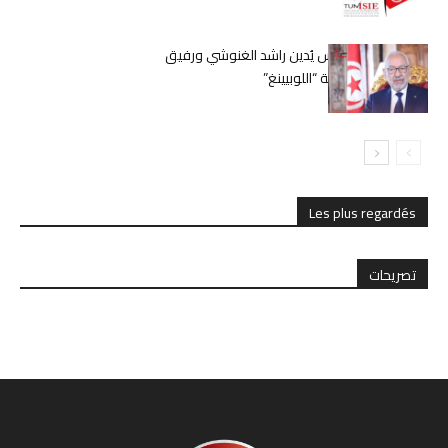
حكم قضائي بتونس يُدين راشد الغنوشي ورفيق
بوشلاكة في قضية “اللوبيينغ”
Les plus regardés
تصريحات