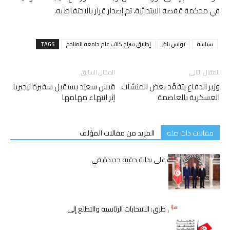
في محكمة قفصة الابتدائية، تم إصدار قرار بالاحتفاظ به.
سياسة
تونس باظ
إطلاق سراح كاتب عام جامعة المناجم
TAGS
المقال التالى
المقال السابق
وزير الدفاع يتفقّد بعض المنشآت
قيس سعيّد يستقبل سفيرة نيجيريا
العسكرية بالعاصمة
إثر انتهاء مهامها
مقالات ذات صله
المزيد من مقالات المؤلف
قيس سعيّد يُشرف على بداية حقبة جديدة في
الحكومة التونسية
تونس على مفترق طرق: الانتخابات الرئاسية والتطلع إلى
مستقبل أفضل