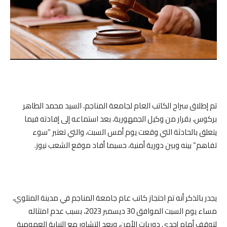
تم إطلاق سراح الكاتب العام لجامعة المناجم، السيد محمد الطاهر
بركوس، بقرار من وكيل الجمهورية، بعد استماعه إلى إفادته فيما
يتعلق بالحادثة التي وقعت يوم أمس السبت، والتي تعتبر “سوء
تفاهم” بينه وبين دورية أمنية، حسبما أفاد موقع الشعب نيوز.
يجدر بالذكر أنه تم احتجاز كاتب عام جامعة المناجم في مدينة المتلوي،
مساء يوم السبت الموافق 30 ديسمبر 2023، بسبب عدم امتثاله
لتوقف أمام إحدى دوريات الأمن، وبعد التشاور مع النيابة العمومية