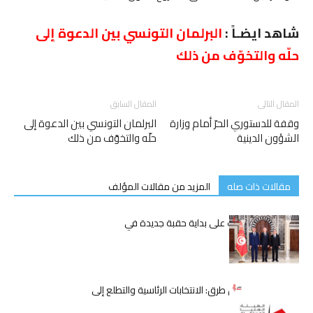
شاهد ايضـاً :
البرلمان التونسي بين الدعوة إلى
حلّه والتخوّف من ذلك
المقال التالى
المقال السابق
وقفة للدستوري الحرّ أمام وزارة
البرلمان التونسي بين الدعوة إلى
الشؤون الدينية
حلّه والتخوّف من ذلك
مقالات ذات صله
المزيد من مقالات المؤلف
قيس سعيّد يُشرف على بداية حقبة جديدة في
الحكومة التونسية
تونس على مفترق طرق: الانتخابات الرئاسية والتطلع إلى
مستقبل أفضل