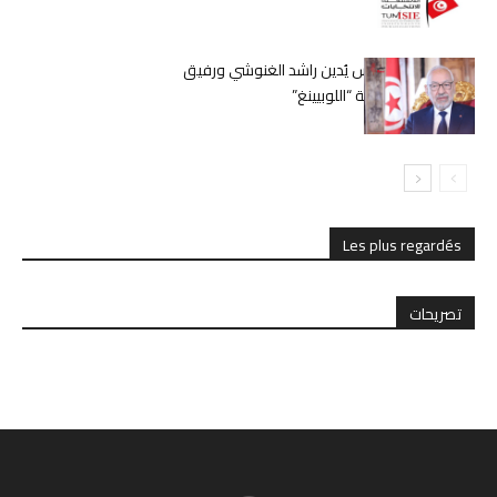
حكم قضائي بتونس يُدين راشد الغنوشي ورفيق
بوشلاكة في قضية “اللوبيينغ”
Les plus regardés
تصريحات