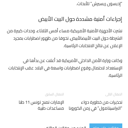
“إديسون ريسيرش” للأبحاث.
إجراءات أمنية مشددة حول البيت الأبيض
نشرت الأجهزة الأمنية الأمريكية مساء أمس الثلاثاء، وحدات كبيرة من
الشرطة حول البيت الأبيضالأبيض، تخوفا من ظهور اضطرابات بمجرد
الإعلان عن نتائج الانتخابات الرئاسية.
وكانت وزارة الأمن الداخلي الأمريكية قد أعلنت عن بدأها في
الإستعداد لاحتمال وقوع اضطرابات واسعة في البلاد عقب الإنتخابات
الرئاسية.
المقال التالى
المقال السابق
تحذيرات من خطورة دواء
الإمارات تمنح تونس 11 طنا
“البراسيتامول” في زمن الكورونا
مساعدات طبية