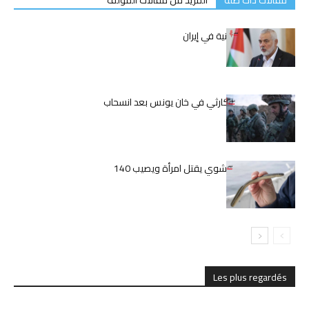
مقالات ذات صله
المزيد من مقالات المؤلف
اغتيال إسماعيل هنية في إيران
الوضع الإنساني الكارثي في خان يونس بعد انسحاب
الجيش الإسرائيلي
اليابان.. ثعبان بحر مشوي يقتل امرأة ويصيب 140
بالمرض
Les plus regardés