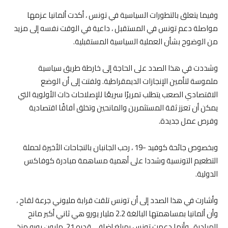
وفيما يتعلق بالتطورات السياسية في تونس ، أكدت ألمانيا عزمها
مواصلة دعم تونس في المستقبل ، داعية في الوقت نفسه إلى مزيد
من الوضوح بشأن العملية السياسية المستقبلية.
وشددت في هذا الصدد على الحاجة إلى خارطة طريق سياسية
ملموسة لتأمين الإنجازات الديمقراطية. ولفتت إلى أن الوضع
الاقتصادي الصعب يتطلب تمريرًا سريعًا للإصلاحات ذات الأولوية التي
يمكن أن تعزز ثقة المستثمرين والمانحين وتخلق آفاقًا اقتصادية
وفرص عمل جديدة.
وبخصوص جائحة كوفيد -19 ، رحب الجانبان بالنجاحات الأخيرة لحملة
التطعيم التونسية وشددا على أهمية مساهمة مبادرة كوفاكس
الدولية.
وأشارت في هذا الصدد إلى أن تونس تلقت قرابة مليوني جرعة لقاح ،
وأن ألمانيا بمساهمتها البالغة 2.2 مليار يورو هي ثاني أكبر مانح
للمبادرة ، وأنها دعمت تونس بمبلغ إضافي قدره 21. مليون يورو منذ