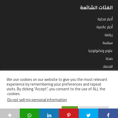
الفئات الشائعة
أخبار محلية
أخبار عالمية
رياضة
سياسة
علوم وتكنولوجيا
صحة
اقتصاد
مقالات
We use cookies on our website to give you the most relevant
ترفيه
experience by remembering your preferences and repeat
visits. By clicking “Accept”, you consent to the use of ALL the
cookies.
.
Do not sell my personal information
إستفتاءات
أخبار محلية
سياسة
رياضة
أخبار عالمية
صحة
اقتصاد
Accept
Cookie Settings
علوم وتكنولوجيا
من نحن ؟
سياسة الخصوصية
جميع الحقوق محفوظة | © 2021