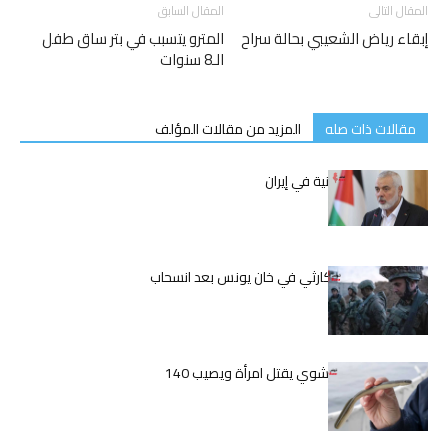
المقال التالى
المقال السابق
إبقاء رياض الشعيبي بحالة سراح
المترو يتسبب في بتر ساق طفل
الـ8 سنوات
مقالات ذات صله
المزيد من مقالات المؤلف
اغتيال إسماعيل هنية في إيران
الوضع الإنساني الكارثي في خان يونس بعد انسحاب
الجيش الإسرائيلي
اليابان.. ثعبان بحر مشوي يقتل امرأة ويصيب 140
بالمرض