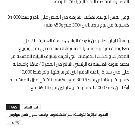
القضائية المختصة لاتخاذ الإجراءات اللازمة.
وفي نفس الولاية، تمكنت الشرطة من القبض على تاجر وضبط 31,000
كبسولة من نوع بريغابالين (300 ملغ و450 ملغ).
ووفقًا لبيان صادر عن شرطة الوادي، جاءت العملية بناءً على
معلومات تفيد بوجود سيارة مسروقة تستخدم في نقل وتوزيع
المخدرات، وتمكنت التحقيقات التي أُجريت بإشراف النيابة المختصة من
تحديد هوية المشتبه به الرئيسي البالغ من العمر 40 عامًا واعتقاله
على متن سيارة رباعية الدفع التي تم سرقتها، وتم ضبط 19,000
كبسولة بريغابالين بجرعة 300 ملغ، وكشف تفتيش منزل المشتبه به
أيضًا عن ضبط 12,000 كبسولة بريغابالين بجرعة 450 ملغ.
اخبار العالم
TAGS
الحدود الجزائرية التونسية: حجز 'كلاشينكوف' ونصف مليون قرص مهلوس
تونس باز