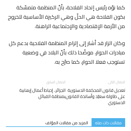
كما نوّه رئيس إتحاد الفلاحة، بأنّ المنظمة متمسّكة
بكون الفلاحة هي الحلّ وهي الركيزة الأساسية للخروج
من الأزمة الإقتصادية والإجتماعية الراهنة.
وكان الزار قد أشار إلى إلزام المنظمة الفلاحية بدعم كل
مبادرات الحوار، موضّحا ذلك بأنّ البلاد في وضعية
تستوجب فعلا الحوار، كما صرّح به.
المقال التالى
المقال السابق
تعديل قانون المحكمة الدستورية
الجزائر.. إحباط أعمال إرهابية
على طاولة سعيّد وأساتذة القانون
بمنطقة القبائل
الدستوري
مقالات ذات صله
المزيد من مقالات المؤلف