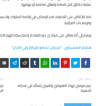
عشرة دقائق قبل الصلاة وتغلق مباشرة إثر نهايتها.
كما تمّ النصّ على التخفيف قدر الإمكان في إقامة الصلوات ولا 
والإملاءات القرآنية.
ويشار إلى أنه يتعيّن على مرتادي دور العبادة، إحضار سجّاداتهم الخاص
هشام المشيشي : “لم ولن نخضع للإبتزاز وليّ الذراع”
elegram
Reddit
Tumblr
WhatsApp
LinkedIn
Pinterest
Twitter
Facebook
المقال التالى
الم
عبير موسي تهدّد الغنوشي والتبيني يُشكّك في قدراته
نور
الذهنية
الب