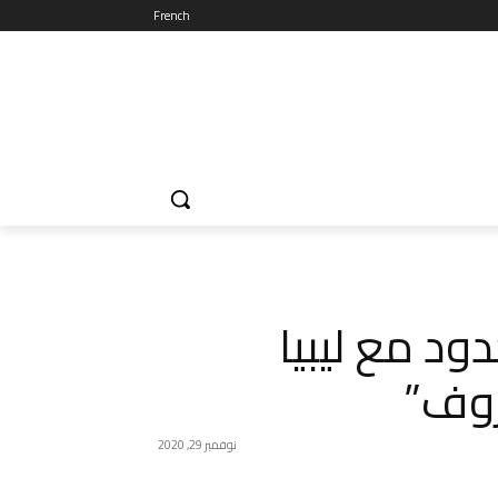
French
ود مع ليبيا
روف”
نوفمبر 29, 2020