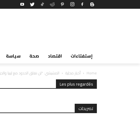
إستفتاءات
اقتصاد
صحة
سياسة
Home
أخبار محلية
المشيشي: “لن نغلق الحدود مع ليبيا والج
Les plus regardés
تصريحات