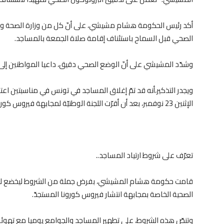
أكد رئيس الحكومة هشام مشيشي، على أنّ كل من وزارة الصحة وال
الصحي قبل السماح باستئناف إقامة صلاة الجمعة بالمساجد.
وشدّد المشيشي على أنّ الوضع الصحي دقيق، داعيا المواطنين إلى الإل
ويجدر التذكير،أنه قد تمّ إغلاق المساجد في تونس في مناسبتين اعتبار
الإثنين 23 نوفمبر، بعد أن أقرّت اللجنة الوطنيّة لمجابهة فيروس كورونا ذلك، بإستثناء صلاة الجمعة.
تعرّف على شروط ارتياد المساجد..
قامت حكومة هشام المشيشي، بفرض جملة من الشروط ليخضع لها ف
الصحية الخاصة بمجابهة انتشار فيروس كورونا المستجدّ.
وتنصّ هذه الشروط، على تطهير المساجد والجوامع يوميا مع تهوئة ب