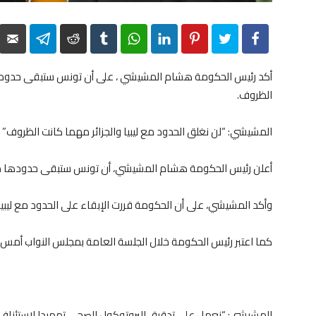
elegram
Reddit
Tumblr
WhatsApp
LinkedIn
Pinterest
Twitter
Facebook
أكد رئيس الحكومة هشام المشيشي ، على أن تونس ستبقى حدودها 
الظروف.
المشيشي: “لن نغلق الحدود مع ليبيا والجزائر مهما كانت الظروف”
أعلن رئيس الحكومة هشام المشيشي، أن تونس ستبقى حدودها مفتو
وأكد المشيشي، على أن الحكومة قررت الإبقاء على الحدود مع ليبيا 
كما اعتبر رئيس الحكومة خلال الجلسة العامة بمجلس النواب أمس، 
المشيشي: “نعمل على تدقيق البروتوكول الصحي تمهيدا لاستئناف