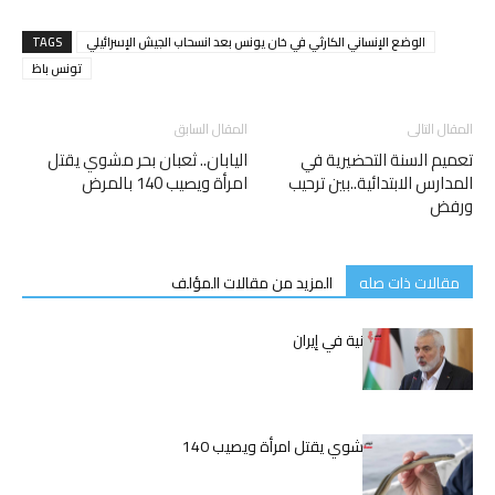
الوضع الإنساني الكارثي في خان يونس بعد انسحاب الجيش الإسرائيلي
TAGS
تونس باظ
المقال التالى
المقال السابق
تعميم السنة التحضيرية في
اليابان.. ثعبان بحر مشوي يقتل
المدارس الابتدائية..بين ترحيب
امرأة ويصيب 140 بالمرض
ورفض
مقالات ذات صله
المزيد من مقالات المؤلف
اغتيال إسماعيل هنية في إيران
اليابان.. ثعبان بحر مشوي يقتل امرأة ويصيب 140
بالمرض