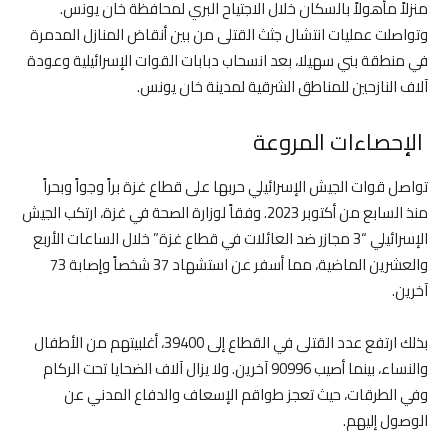
منزلاً مأهولاً بالسكان خلال الاجتياح البري لمحافظة خان يونس.
وتواصلت عمليات انتشال جثث القتلى من بين أنقاض المنازل المدمرة
في منطقة بني سهيلا، بعد انسحاب دبابات القوات الإسرائيلية وعودة
آلاف النازحين للمناطق الشرقية لمدينة خان يونس.
الإحصاءات المروعة
تواصل قوات الجيش الإسرائيلي حربها على قطاع غزة براً وجواً وبحراً
منذ السابع من أكتوبر 2023. وفقاً لوزارة الصحة في غزة، ارتكب الجيش
الإسرائيلي “3 مجازر ضد العائلات في قطاع غزة” خلال الساعات الأربع
والعشرين الماضية، مما أسفر عن استشهاد 37 شخصاً وإصابة 73
آخرين.
بذلك ارتفع عدد القتلى في القطاع إلى 39400، أغلبيتهم من الأطفال
والنساء، بينما أصيب 90996 آخرين. ولا يزال آلاف الضحايا تحت الركام
وفي الطرقات، حيث تعجز طواقم الإسعاف والدفاع المدني عن
الوصول إليهم.