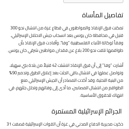
تفاصيل المأساة
تمكنت فرق الإنقاذ والمواطنون في قطاع غزة من انتشال نحو 300
قتيل في محافظة خان يونس بعد انسحاب جيش الاحتلال الإسرائيلي،
وفقاً لوكالة الأنباء الفلسطينية “وفا”. وأفادت فرق الإنقاذ بأن
طواقمها تلقت نحو 200 بلاغ عن فقدان مواطنين شرقي خان يونس.
أشارت “وفا” إلى أن فرق الإنقاذ انتشلت 42 قتيلاً من بلدة بني سهيلا،
وتواصل عملها في انتشال باقي الجثث بعد إغلاق الطرق وتدمير 90%
من البنية التحتية. وقد أكدت المصادر أن الجيش الإسرائيلي منع
الطواقم من انتشال المصابين، ما أدى إلى وفاتهم وتحلل جثثهم، في
انتهاك للحقوق الأساسية.
الجرائم الإسرائيلية المستمرة
ذكرت مديرية الدفاع المدني في غزة أن القوات الإسرائيلية قصفت 31