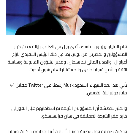
قام الملياردير إيلون ماسك ، أغنى رجل في العالم ، بإزالة 4 من كبار
المسؤولين والمديرين من تويتر ، بما في ذلك الرئيس التنفيذي باراغ
أغراوال ، والمدير المالي نيد سيجال ، ومدير الشؤون القانونية وسياسة
الثقة والأمن فيجايا جادي والمستشار العام شون أدجيت.
يأتي هذا بعد الانتهاء. استحوذ Musk رسميًا على Twitter مقابل 44
مليار دولار ليلة الخميس.
والمثير للدهشة أن المسؤولين الأربعة تم اصطحابهم على الفور إلى
خارج مقر الشركة العملاقة في سان فرانسيسكو.
وذكرت صحيفة وول ستريت جورنال أن من أبرز المطرودين كانت فيجايا