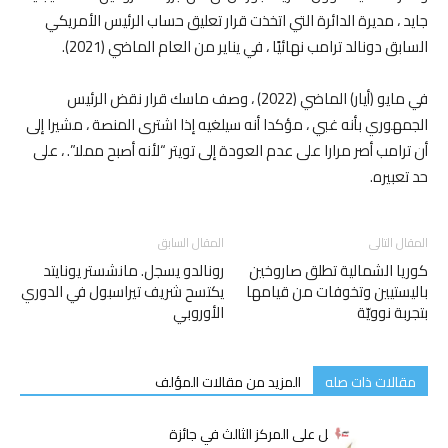
جايد ، مديرة الدائرة التي اتخذت قرار تعليق حساب الرئيس الأمريكي
السابق دونالد ترامب نهائيًا ، في يناير من العام الماضي (2021).
في مايو (أيار) الماضي (2022) ، وصف ماسك قرار نقض الرئيس
الجمهوري بأنه غبي ، مؤكدا أنه سيلغيه إذا اشترى المنصة ، مشيرا إلى
أن ترامب أصر مرارا على عدم العودة إلى تويتر “لأنه أصبح مملا”. ، على
حد تعبيره.
المقال التالى
المقال السابق
كوريا الشمالية تطلق صاروخين
رونالدو يسجل. مانشستر يونايتد
باليستيين وتخوفات من قيامها
يكتسح شريف تيراسبول في الدوري
بتجربة نوويّة
الأوروبي
مقالات ذات صله
المزيد من مقالات المؤلف
فريق تونسي يحصل على المركز الثالث في جائزة