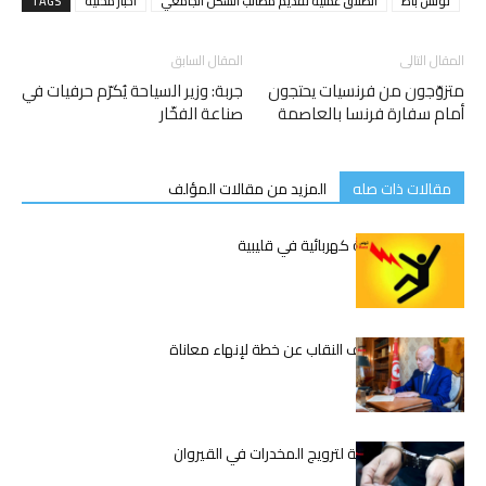
تونس باظ
انطلاق عملية تقديم مطالب السكن الجامعي
اخبار محلية
TAGS
المقال التالى
المقال السابق
متزوّجون من فرنسيات يحتجون
جربة: وزير السياحة يُكرّم حرفيات في
أمام سفارة فرنسا بالعاصمة
صناعة الفخّار
مقالات ذات صله
المزيد من مقالات المؤلف
وفاة شاب بصعقة كهربائية في قليبية
قيس سعيّد يكشف النقاب عن خطة لإنهاء معاناة
المعلمين
تفكيك شبكة دولية لترويج المخدرات في القيروان