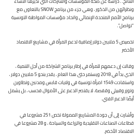
النتائج. . دراسة عن صحة المؤسسات والشركات التي تديرها النساء
ونظرائهن من الذكور ، وهي جزء من برنامج SNOW بالتعاون مع
برنامج الأمم المتحدة الإنمائي واتحاد مؤسسات المواطنة التونسية
“تواصل”.
تخصيص 5 ملايين دولار إضافية لدعم المرأة في مشاريع الاقتصاد
الأخضر
وقالت إن دعمهم للمرأة في إطار برنامج الشراكة من أجل التنمية ،
الذي بدأ في 2018 ويستمر حتى هذا العام ، يقدر بنحو 5 ملايين دولار ،
واستفادت 1549 امرأة تونسية في ولايات قابس ومدنين وتطاوين
وتوزر وقبيلي وقفصة. لا يقتصر الدعم على الأموال فحسب ، بل يشمل
أيضًا الدعم الفني.
وأشارت إلى أن جودة المشاريع الممولة تخص 251 مشروعا في
قطاعات الصناعات التقليدية والزراعة والسياحة ، و 28 مشروعا في
الاقتصاد الأخضر.