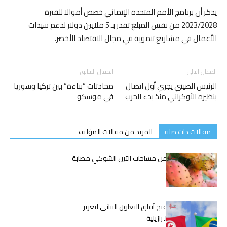
يذكر أن برنامج الأمم المتحدة الإنمائي خصص أموالا للفترة
2023/2028 من نفس المبلغ تقدر بـ 5 ملايين دولار لدعم سيدات
الأعمال في مشاريع تنموية في مجال الاقتصاد الأخضر.
المقال التالى
المقال السابق
الرئيس الصيني يجري أول اتصال
محادثات ”بناءة” بين تركيا وسوريا
بنظيره الأوكراني منذ بدء الحرب
في موسكو
مقالات ذات صله
المزيد من مقالات المؤلف
المحفوظي: 50% من مساحات التين الشوكي مصابة
بالحشرة القرمزية
منتدى اقتصادي يفتح آفاق التعاون الثنائي لتعزيز
الشراكة التونسية البرازيلية