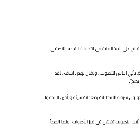
Email
T
تجاج على المخالفات في انتخابات التجديد النصفي ،
ة. يأتي الناس للتصويت ، ويقال لهم ، آسف ، لقد
حتج”.
ولون سرقة الانتخابات بمعدات سيئة وتأخير ، لا تدعوا
ه أُعلن في مقاطعة ماريكوبا بولاية أريزونا أن “20٪ من آلات التصويت تفشل في فرز الأصوات ، بينما الخطأ