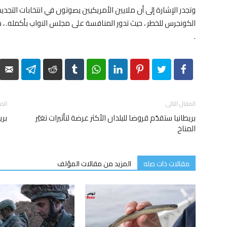
وتجدر الإشارة إلى أن ملايين الأمريكيين يصوتون في انتخابات الت
الكونجرس للخطر ، حيث تدور المنافسة على مجلس النواب بأكمله. ، 
.
elegram
Reddit
Tumblr
WhatsApp
LinkedIn
Pinterest
Twitter
Facebook
المقال التالى
الم
بريطانيا ستقدّم قروضا للبلدان الأكثر عرضة لتأثيرات تغيّر
بري
المناخ
مقالات ذات صله
المزيد من مقالات المؤلف