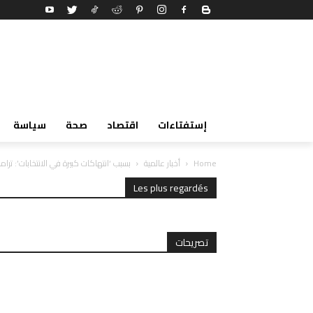
إستفتاءات
اقتصاد
صحة
سياسة
Home
أخبار عالمية
بسبب ‘انتهاكات كبيرة في الانتخابات’: ترام
Les plus regardés
تصريحات