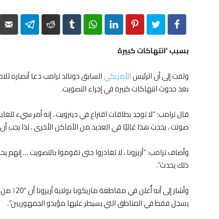
elegram
Reddit
Tumblr
WhatsApp
LinkedIn
Pinterest
Twitter
Facebook
بسبب ‘انتهاكات كبيرة
ولفت إلى أن الرئيس
الأمريكي
السابق دونالد ترامب دعا أنصاره للاح
بعد حدوث انتهاكات كبيرة في إجراء التصويت.
قال ترامب: “لا توجد بطاقات اقتراع في ديترويت ، إنه أمر سيء للغاي
صوتت ، يحدث هذا غالبًا في العديد من الأماكن الأخرى ، لذا يجب أن ت
وأضاف ترامب: “أريزونا ، لا تغادروا حتى تقوموا بالتصويت … إنهم يحا
ذلك يحدث”.
وأشار إلى أن
يسجل فقط في المناطق التي يسيطر عليها مؤيدو الجمهوريين”.