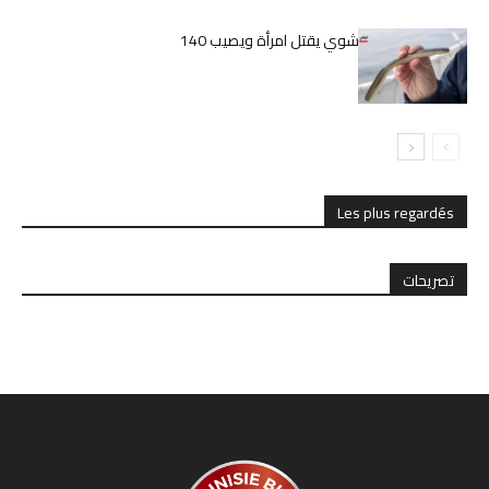
اليابان.. ثعبان بحر مشوي يقتل امرأة ويصيب 140
بالمرض
Les plus regardés
تصريحات