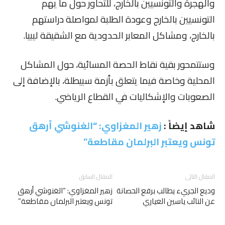
والهجرة والتونسيين بالخارج، للتحاور حول ما يهم
التونسيين بالخارج وعودة الطلبة لمواصلة دراستهم
بالخارج، ومشاكل المعابر الحدودية مع الشقيقة ليبيا.
وستتمحور بقية نقاط الحصة المسائية، حول المشاكل
المحلية وخاصة فيما يتعلق بأزمة سبيطلة، بالإضافة إلى
الصعوبات والإشكاليات في القطاع الرياضي.
شاهد إيضاً :
زهير المغزاوي: “الغنوشي أرهق
تونس ويعتبر البرلمان مقاطعة”
المقال التالى
المقال السابق
وديع الجريء يطالب برفع الحصانة
زهير المغزاوي: “الغنوشي أرهق
عن النائب ياسين العياري
تونس ويعتبر البرلمان مقاطعة”