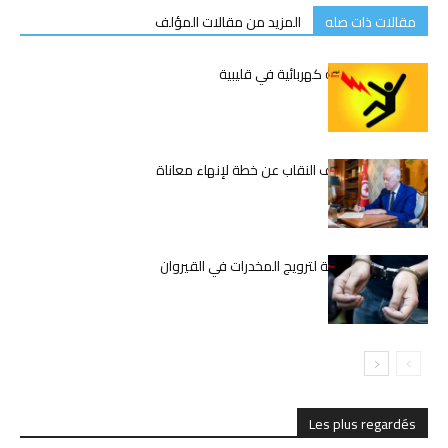
مقالات ذات صله
المزيد من مقالات المؤلف
وفاة شاب بصعقة كهربائية في قليبية
قيس سعيّد يكشف النقاب عن خطة لإنهاء معاناة
المعلمين
تفكيك شبكة دولية لترويج المخدرات في القيروان
Les plus regardés