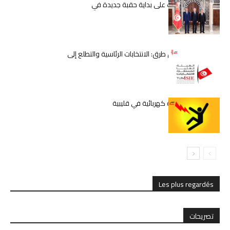
قيس سعيّد يُشرف على بداية حقبة جديدة في
الحكومة التونسية
تونس على مفترق طرق: الانتخابات الرئاسية والتطلع إلى
مستقبل أفضل
وفاة شاب بصعقة كهربائية في قليبية
Les plus regardés
تصريحات