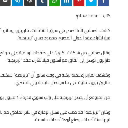
elegram
Reddit
Tumblr
WhatsApp
LinkedIn
Pinterest
Twitter
Facebook
كتب – محمد همام:
كشف الصحفي المتخصص في سوق الانتقالات ، فابريزيو رومانو ، أ
فيلا لشراء عقد الدولي المصري محمود حسن “تريزيجيه”.
وقال صحفي من شبكة “سكاي” على صفحته الرسمية على موقع التوا
طرابزون توصل إلى اتفاق مع أستون فيلا لشراء عقد “تريزيجيه”.
وكشفت تقارير إعلامية تركية في وقت سابق أن “تريزيجيه” سيكلف خز
ملايين يورو ، علاوة على ما سيحصل عليه الدولي المصري.
من المتوقع أن يحصل تريزيجيه على راتب سنوي قدره 1.5 مليون يورو ، بالإضافة إلى مكافأة تصل إلى 700000 يورو.
فيها ستة أهداف وصنع أربعة أهداف حاسمة.