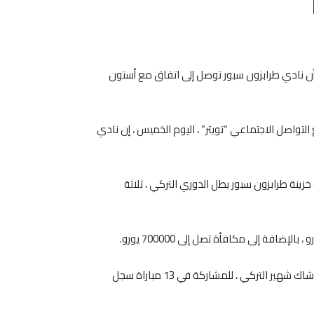
Email
T
ن نادي طرابزون سبور توصل إلى اتفاق مع أستون
صل الاجتماعي “تويتر” ، اليوم الخميس ، إن نادي
ينة طرابزون سبور بطل الدوري التركي ، ثلاثة
وكان “تريزيجيه” قد ذهب على سبيل الإعارة في يناير الماضي مع باشاك شهير التركي ، للمشاركة في 13 مباراة سجل