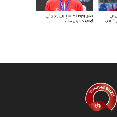
س في
تأهل إكرام الظاهري إلى ربع نهائي
 في الألعاب
أولمبياد باريس 2024