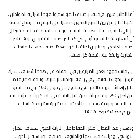
أما الطلب عليها فيختلف باختلاف المواسم والقوة الشرائية للمواطن ،
لكنها تظل من بين التمور الضرورية محليًا على الرغم من ارتفاع تكلفة
الإنتاج ، لا سيما قلة العمالة. التسلق. وبحسب المتحدث ذاته ، مشيرا إلى
أن أسعار هذه التمور تتأرجح بين 5 دنانير لصنف البفقوس ، و 4 دنانير
لصنف الكندي ، ودينارين لصنف لاغو ، وهذا يختلف بحسب المنتجات
التجارية والغذائية. . قيمة كل صنف.
إلى جانب جهود بعض المزارعين في الحفاظ على هذه الأصناف ، شارك
مركز البحوث الإقليمي في زراعة الواحات لإكثارها والحفاظ عليها من
خلال إنعاش مزرعة التمر التي تحتوي على حوالي 100 نوع من التمور
من أصل 250 نوعًا موثقة من قبل الباحث في المركز وأحد مؤسسيه
عبد المجيد رحومة ، بحسب ما أكدته الباحثة ورئيسة وحدة التجارب
سهام معشية بوكالة TAP.
وبفضل هذا المجال أمكن الحفاظ على التراث الجيني لأصناف النخيل
التونسي ، ودراسة خصائصها والظروف المناخية المناسبة لإنتاجها ،