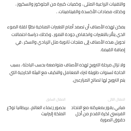
والتقنيات الزراعية المثلى ، وكميات كبيرة من الجلوكوز والسكروز ،
وكذلك مضادات الأكسدة والفيتامينات. .
يمكن لهذه الأصناف أن تصمد أمام التغيرات المناخية نظرًا لقلة الضوء
الذي يتأثر بالتغيرات وانخفاض جودة التمور ، وكذلك دراسة احتمالات
تحويل هذه الأصناف إلى منتجات ثانوية مثل الزبادي والسكر ، في
إضافة القيمة.
ولا تزال مرحلة الترويج لهذه الأصناف متواضعة بحسب الباحثة ، بسبب
الحاجة لسنوات طويلة لترك المعامل والتكيف مع البيئة الخارجية التي
يتم الترويج لها لصالح المزارعين.
المقال التالى
المقال السابق
مبابي يفوز بمعركته مع الاتحاد
بحضور زعماء العالم.. بريطانيا تودّع
الفرنسي لكرة القدم من أجل
الملكة إليزابيث
حقوق الصورة