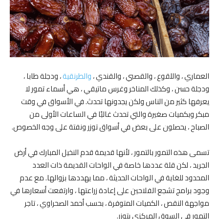
العماري ، واللقوع ، والقصبي ، والقندي ،
والطرنقية
، ودجلة طابا ،
ودجلة حسن ، وكذلك المناخر وغرس ماتيقي ، هي أسماء تمور لا
يعرفها كثير من الناس ولكن يجدونها تحدث. في الأسواق في وقت
مبكر وبكميات صغيرة والتي تحدث غالبًا في الساعات الأولى من
الصباح ، يحصلون على بعض في أسواق توزر ونفتة على وجه الخصوص.
تسمى هذه التمور بالتمور ، لأنها قديمة قدم النخيل المبارك في أرض
الجريد ، لكن قلة عددها خاصة في الواحات القديمة ذات العدد
المحدود للغاية في الواحات الحديثة ، مما يهددها بزوالها. مع عدم
وجود برامج تشجع الفلاحين على إعادة زراعتها ، وارتفعت أسعارها في
مواجهة النقص ، الكميات المتوفرة ، بحسب أحمد الصحراوي ، تاجر
التمور في السوق المركزي بتوزر.