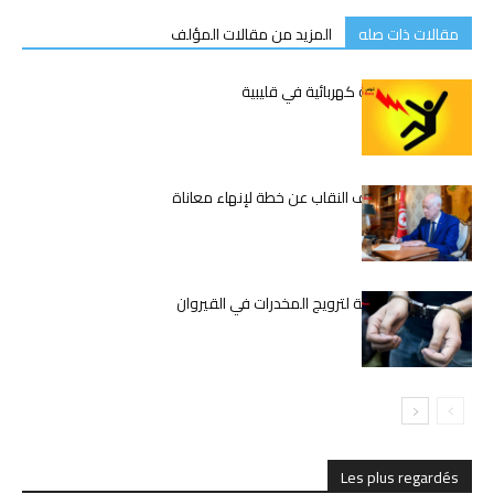
مقالات ذات صله
المزيد من مقالات المؤلف
وفاة شاب بصعقة كهربائية في قليبية
قيس سعيّد يكشف النقاب عن خطة لإنهاء معاناة
المعلمين
تفكيك شبكة دولية لترويج المخدرات في القيروان
Les plus regardés