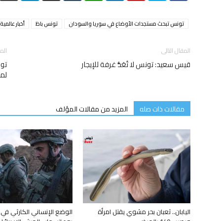
تونس تبحث مستجدات الأوضاع في سوريا والسودان
تونس باظ
أخبار عالمية
المقال التالى
الم
قيس سعيد: تونس لا تُعَدُّ غرفة للإيجار
تون
لمس
مقالات ذات صله
المزيد من مقالات المؤلف
اليابان.. ثعبان بحر مشوي يقتل امرأة
الوضع الإنساني الكارثي في