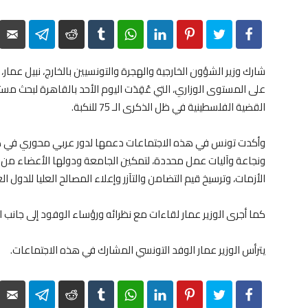
elegram
Reddit
Tumblr
WhatsApp
LinkedIn
Pinterest
Twitter
Facebook
شارك وزير الشؤون الخارجية والهجرة والتونسيين بالخارج، نبيل عما
على المستوى الوزاري، التي عُقِدَت اليوم الأحد بالقاهرة لبحث م
القضية الفلسطينية في ظل الذكرى الـ 75 للنكبة.
وأكدت تونس في هذه الاجتماعات دعمها لدور عربي محوري في هذه 
ونجاعة وآليات عمل محددة، لتمكين الجامعة ودولها الأعضاء من 
الأزمات، وترسيخ قيم التضامن والتآزر وإعلاء المصالح العليا للدول ا
كما أجرى الوزير عمار لقاءات مع نظرائه ورؤساء الوفود إلى جانب ال
يترأس الوزير عمار الوفد التونسي المشارك في هذه الاجتماعات.
elegram
Reddit
Tumblr
WhatsApp
LinkedIn
Pinterest
Twitter
Facebook