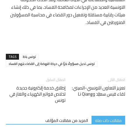
التونسية العديد من الإجراءات لمكافحة الفساد، بما في ذلك إنشاء
هيئات رقابية مستقلة وتفعيل دور القضاء في محاسبة المسؤولين
المتورطين في الفساد.
تونس باظ
TAGS
تونس تحيل مسؤولًا بارزًا في حركة النهضة إلى القضاء بتهم الفساد
المقال التالى
المقال السابق
تعزيز التعاون التونسي-الصيني:
إطلاق خدمة إلكترونية جديدة
لقاء قيس سعيّد وLi Qiang
لخلاص فواتير الكهرباء والغاز في
تونس
مقالات ذات صله
المزيد من مقالات المؤلف