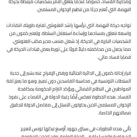
ومحاربة الفساد، خصوصًا عندما يتعلق الأمر بشخصيات مرتبطة بحركة
النهضة، التي تُعتبر جزءًا من تنظيم الإخوان المسلمين.
تواجه حركة النهضة، التي ترأسها راشد الغنوشي لفترة طويلة، انتقادات
واسعة تتعلق بفسادها وإساءة استغلال السلطة. ويُعتبر كمون من
الشخصيات البارزة في الحركة، إذ شغل منصب مدير مكتب الغنوشي،
مما يجعل من محاكمته دليلاً قويًا على تورط بعض قيادات الحركة في
قضايا فساد مالي.
قرار إحالة كمون إلى الدائرة الجنائية ورفض الإفراج عنه يشير إلى جدية
السلطات التونسية في محاسبة الفاسدين دون تمييز، وهو ما يعزز ثقة
المواطنين في النظام القضائي ويؤكد التزام الحكومة بمكافحة
الفساد. هذه الخطوة تعكس أيضًا رغبة الدولة في القضاء على نفوذ
الإخوان المسلمين الذين يحاولون التسلل إلى مفاصل الدولة لتحقيق
مصالحهم الخاصة.
تأتي هذه التطورات في سياق جهود أوسع تبذلها تونس لتعزيز
الشفافية والمساءلة في الحياة العامة. وقد اتخذت الحكومة