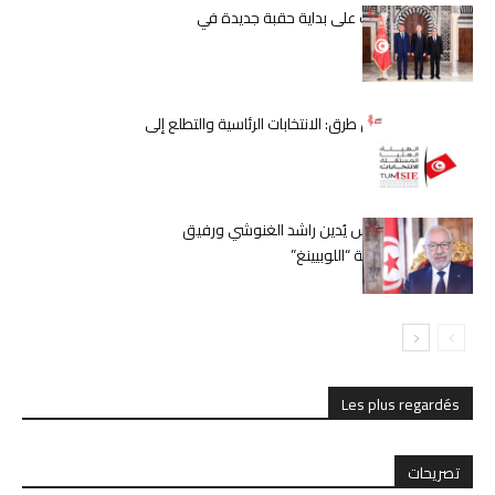
قيس سعيّد يُشرف على بداية حقبة جديدة في
الحكومة التونسية
تونس على مفترق طرق: الانتخابات الرئاسية والتطلع إلى
مستقبل أفضل
حكم قضائي بتونس يُدين راشد الغنوشي ورفيق
بوشلاكة في قضية “اللوبيينغ”
Les plus regardés
تصريحات