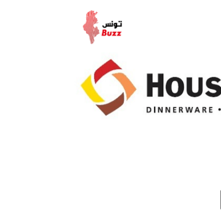
Email
T