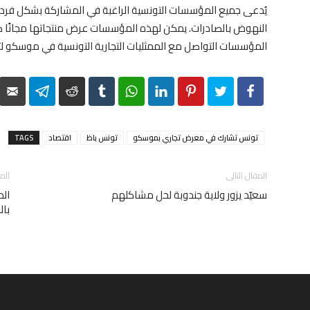
يُدعى جميع المؤسسات التونسية الراغبة في المشاركة بشكل فرد
النهوض بالصادرات. يمكن لهذه المؤسسات عرض منتجاتها مجانًا ض
المؤسسات التواصل مع الممثليات التجارية التونسية في موسكو ل
elegram
Reddit
Tumblr
WhatsApp
LinkedIn
Pinterest
Twitter
Facebook
تونس تشارك في معرض تجاري بموسكو
تونس باظ
اقتصاد
TAGS
المقال التالى
الم
سعيّد يزور ولاية جندوبة لحل مشاكلهم
بال