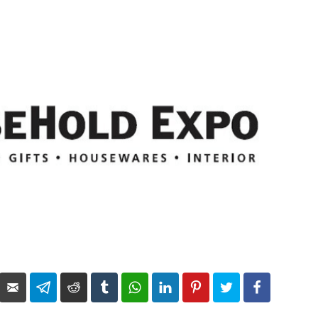
elegram
Reddit
Tumblr
WhatsApp
LinkedIn
Pinterest
Twitter
Facebook