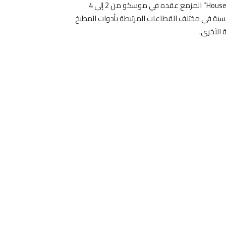
يستعد مركز النهوض بالصادرات للمشاركة في معرض “HouseHold Expo” المزمع عقده في موسكو من 2 إلى 4
 التونسية في مختلف القطاعات المرتبطة بأدوات المطبخ
 الأخرى.