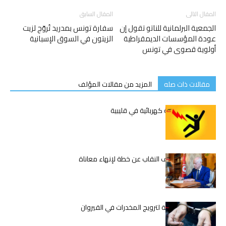
المقال التالى
المقال السابق
الجمعية البرلمانية للناتو تقول إن
سفارة تونس بمدريد تُروّج لزيت
عودة المؤسسات الديمقراطية
الزيتون في السوق الإسبانية
أولوية قصوى في تونس
مقالات ذات صله
المزيد من مقالات المؤلف
وفاة شاب بصعقة كهربائية في قليبية
قيس سعيّد يكشف النقاب عن خطة لإنهاء معاناة
المعلمين
تفكيك شبكة دولية لترويج المخدرات في القيروان