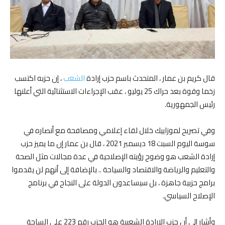
قال كريم بن عمار ، المتحدث باسم حزب إرادة
الشعب
، إن حزبه اكتسب
زخما وقوة بعد حراك 25 يوليو ، عقب الإجراءات الاستثنائية التي أعلنها
رئيس الجمهورية.
وفي تصريح لموزاييك خلال لقاء إعلامي ومصافحة مع أنصاره في
سوسة اليوم السبت 18 ديسمبر 2021 ، قال بن عمار إن ما يميز حزب
إرادة الشعب هو وضوح رؤيته الإصلاحية في عدة مجالات مثل الصحة
والتعليم والرياضة والاقتصاد والسياحة .. بالإضافة إلى أنهم لن يقدموا
برامج حزبية جاهزة ، بل سيساعدون الدولة على النجاح في برنامج
الإصلاح السياسي.
وأشار إلى أن حزب الإرادة الشعبية هو الحزب رقم 223 على الساحة