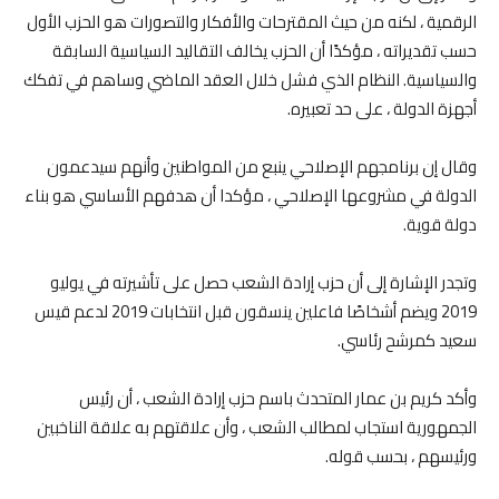
الرقمية ، لكنه من حيث المقترحات والأفكار والتصورات هو الحزب الأول
حسب تقديراته ، مؤكدًا أن الحزب يخالف التقاليد السياسية السابقة
والسياسية. النظام الذي فشل خلال العقد الماضي وساهم في تفكك
أجهزة الدولة ، على حد تعبيره.
وقال إن برنامجهم الإصلاحي ينبع من المواطنين وأنهم سيدعمون
الدولة في مشروعها الإصلاحي ، مؤكدا أن هدفهم الأساسي هو بناء
دولة قوية.
وتجدر الإشارة إلى أن حزب إرادة الشعب حصل على تأشيرته في يوليو
2019 ويضم أشخاصًا فاعلين ينسقون قبل انتخابات 2019 لدعم قيس
سعيد كمرشح رئاسي.
وأكد كريم بن عمار المتحدث باسم حزب إرادة الشعب ، أن رئيس
الجمهورية استجاب لمطالب الشعب ، وأن علاقتهم به علاقة الناخبين
ورئيسهم ، بحسب قوله.