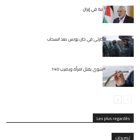
اغتيال إسماعيل هنية في إيران
الوضع الإنساني الكارثي في خان يونس بعد انسحاب
الجيش الإسرائيلي
اليابان.. ثعبان بحر مشوي يقتل امرأة ويصيب 140
بالمرض
Les plus regardés
تصريحات