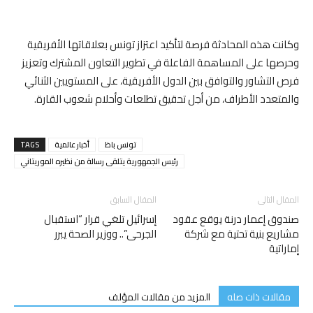
وكانت هذه المحادثة فرصة لتأكيد اعتزاز تونس بعلاقاتها الأفريقية
وحرصها على المساهمة الفاعلة في تطوير التعاون المشترك وتعزيز
فرص التشاور والتوافق بين الدول الأفريقية، على المستويين الثنائي
والمتعدد الأطراف، من أجل تحقيق تطلعات وأحلام شعوب القارة.
تونس باظ
أخبار عالمية
TAGS
رئيس الجمهورية يتلقى رسالة من نظيره الموريتاني
المقال التالى
المقال السابق
صندوق إعمار درنة يوقع عقود
إسرائيل تلغي قرار “استقبال
مشاريع بنية تحتية مع شركة
الجرحى”.. ووزير الصحة يبرر
إماراتية
مقالات ذات صله
المزيد من مقالات المؤلف