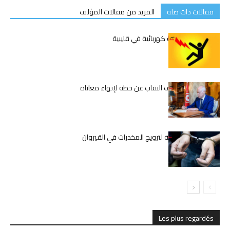
مقالات ذات صله
المزيد من مقالات المؤلف
وفاة شاب بصعقة كهربائية في قليبية
قيس سعيّد يكشف النقاب عن خطة لإنهاء معاناة
المعلمين
تفكيك شبكة دولية لترويج المخدرات في القيروان
Les plus regardés