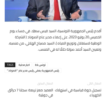
أقدم رئيس الجمهورية التونسية، السيد قيس سعيّد، في مساء يوم
الخميس 20 يوليو 2023، على إعفاء مدير عام الصوناد ( الشركة
الوطنية لاستغلال وتوزيع المياه )، السيد مصباح الهلالي، من منصبه،
وتعيين السيد أحمد صولة خلفًا له في المنصب.
تونس باظ
اخبار محلية
TAGS
رئيس الجمهورية يعفي رئيس مدير عام ''الصوناد''
المقال التالى
المقال السابق
تسجيل ذروة قياسية في استهلاك
العميد معز تريعة: سجلنا 7 حرائق
الكهرباء
في جويلية