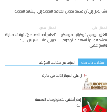
تشيرنوبل إلى أن قضية تحويل الطاقة النووية إلى الإشارة النووية.
المقال التالى
المقال السابق
الغزو الروسي لأوكرانيا: موسكو
"لعلاج أحد الجماهير".. توقف مباراة
تحشد قواتها استعدادا لهجوم
ديربي مانشستر بين سيتد
واسع عفي
مقالات ذات صله
المزيد من مقالات المؤلف
فريق تونسي يحصل على المركز الثالث في جائزة
المخترعين الشبان
ملتقى تونس: نحو إطار أخلاقي للتكنولوجيات العصبية
في المنطقة المغاربية