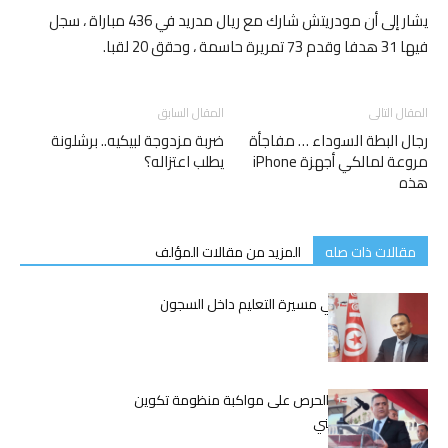
يشار إلى أن مودريتش شارك مع ريال مدريد في 436 مباراة ، سجل
فيها 31 هدفا وقدم 73 تمريرة حاسمة ، وحقق 20 لقبا.
المقال التالى
المقال السابق
رجال البطة السوداء … مفاجأة
ضربة مزدوجة لبيكيه.. برشلونة
مروعة لمالكي أجهزة iPhone
يطلب اعتزاله؟
هذه
مقالات ذات صله
المزيد من مقالات المؤلف
الكوكي:نجاحات في مسيرة التعليم داخل السجون
التونسية
وزير الداخلية يؤكد الحرص على مواكبة منظومة تكوين
الحرس للواقع الأمني