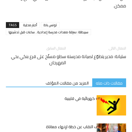
ممكن.
تونس باظ
أخبار محلية
TAGS
سبيطلة: سرقة معدات مدرسة إعدادية.. ساعات قبل تدشينها
المقال التالى
المقال السابق
سليانة: مدير يتطوّع لصيانة مدرسته
سطو مسلّح على فرع بنكي بحي
المهرجان
مقالات ذات صله
المزيد من مقالات المؤلف
وفاة شاب بصعقة كهربائية في قليبية
قيس سعيّد يكشف النقاب عن خطة لإنهاء معاناة