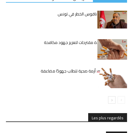
عميد البياطرة يدق ناقوس الخطر في تونس
السعيدي تقدم عدة مقترحات لتعزيز جهود مكافحة
التدخين في البلاد
التدخين في تونس: أزمة صحية تتطلب جهودًا مضاعفة
Les plus regardés