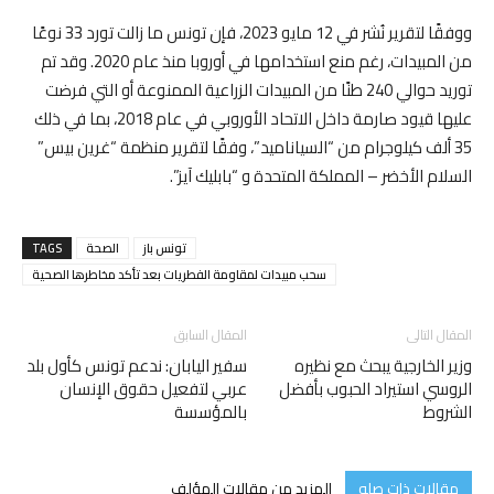
ووفقًا لتقرير نُشر في 12 مايو 2023، فإن تونس ما زالت تورد 33 نوعًا
من المبيدات، رغم منع استخدامها في أوروبا منذ عام 2020. وقد تم
توريد حوالي 240 طنًا من المبيدات الزراعية الممنوعة أو التي فرضت
عليها قيود صارمة داخل الاتحاد الأوروبي في عام 2018، بما في ذلك
35 ألف كيلوجرام من “السياناميد”، وفقًا لتقرير منظمة “غرين بيس”
السلام الأخضر – المملكة المتحدة و “بابليك آيز”.
تونس باز
الصحة
TAGS
سحب مبيدات لمقاومة الفطريات بعد تأكد مخاطرها الصحية
المقال التالى
المقال السابق
وزير الخارجية يبحث مع نظيره
سفير اليابان: ندعم تونس كأول بلد
الروسي استيراد الحبوب بأفضل
عربي لتفعيل حقوق الإنسان
الشروط
بالمؤسسة
مقالات ذات صله
المزيد من مقالات المؤلف