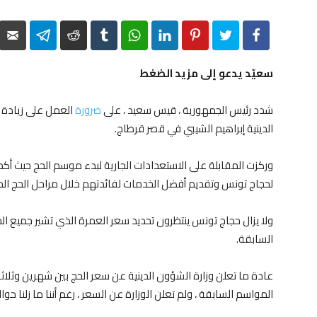
elegram
Reddit
Tumblr
WhatsApp
LinkedIn
Pinterest
Twitter
Facebook
سعيّد يدعو إلى مزيد الضغط
شدد رئيس الجمهورية ، قيس سعيد ، على
ضرورة
العمل على زيادة ا
الدينية إبراهيم الشيبي في قصر قرطاج.
وركزت المقابلة على الاستعدادات الجارية لبدء موسم الحج حيث أكد 
لحجاج تونس وتقديم أفضل الخدمات لفائدتهم خلال مراحل الحج المخت
ولا يزال حجاج تونس ينتظرون تحديد سعر العمرة الذي تشير جميع ال
السابقة.
عادة ما تعلن وزارة الشؤون الدينية عن سعر الحج بين شهرين وثلا
المواسم السابقة ، ولم تعلن الوزارة عن السعر ، رغم أننا ما زلنا حو