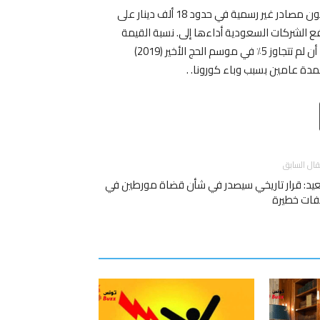
فتح صمت الوزارة الباب أمام التكهنات بشأن السعر الذي يرجح أن تكون مصادر غير رسمية في حدود 18 ألف دينار على
رفع الشركات السعودية أداءها إلى. نسبة القيمة
المضافة (ضريبة القيمة المضافة) إلى 15 بالمائة (الدفتر 2020) بعد أن لم تتجاوز 5٪ في موسم الحج الأخير (2019)
دة عامين بسبب وباء كورونا. .
Email
T
قال السابق
يد: قرار تاريخي سيصدر في شأن قضاة مورطين في
فات خطيرة