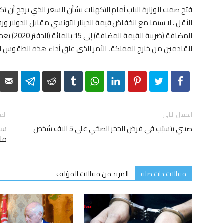
الأقل ، لا سيما مع انخفاض قيمة الدينار التونسي مقابل الدولار و
للقادمين من خارج المملكة ، الأمر الذي علق أداء هذه الطقوس لم
elegram
Reddit
Tumblr
WhatsApp
LinkedIn
Pinterest
Twitter
Facebook
المقال التالى
الم
صيني يتسبّب في فرض الحجر الصحّي على 5 آلاف شخص
سع
مل
مقالات ذات صله
المزيد من مقالات المؤلف