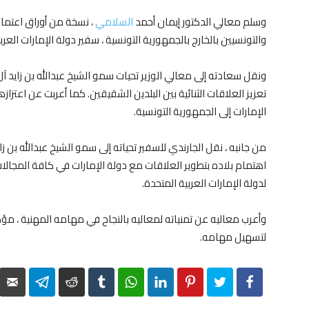
وسلم معالي الدكتور إيمان أحمد
السلامي
، نسخة من أوراق اعتماد
والتونسيين بالخارج بالجمهورية التونسية ، سفير دولة الإمارات العر
ونقل سعادته إلى معالي الوزير تحيات سمو الشيخ عبدالله بن زايد آل 
تعزيز العلاقات الثنائية بين البلدين الشقيقين. كما أعربت عن اعتزازه
الإمارات إلى الجمهورية التونسية.
من جانبه ، نقل الجارندي للسفير تحياته إلى سمو الشيخ عبدالله بن زاي
اهتمام بلاده بتطوير العلاقات مع دولة الإمارات في كافة المجالات 
لدولة الإمارات العربية المتحدة.
وأعرب معاليه عن تمنياته لمعاليه بالنجاح في مهامه المهنية ، مؤ
لتسهيل مهامه.
elegram
Reddit
Tumblr
WhatsApp
LinkedIn
Pinterest
Twitter
Facebook