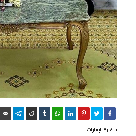
elegram
Reddit
Tumblr
WhatsApp
LinkedIn
Pinterest
Twitter
Facebook
سفيرة الإمارات