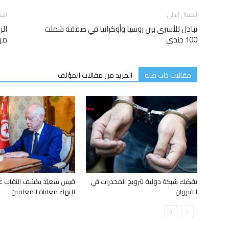
المقال التالى
الم
تبادل للأسرى بين روسيا وأوكرانيا في صفقة شملت
الز
100 جندي
من 
مقالات ذات صله
المزيد من مقالات المؤلف
تفكيك شبكة دولية لترويج المخدرات في
قيس سعيّد يكشف النقاب ع
القيروان
لإنهاء معاناة المعلمين