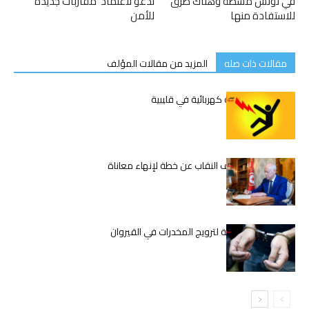
في تونس مشطة وهناك طرق
تدعو لاعتماد ‘مقاربات جديدة’
للاستفادة منها
للأمن
مقالات ذات صله
المزيد من مقالات المؤلف
وفاة شاب بصعقة كهربائية في قليبية
قيس سعيّد يكشف النقاب عن خطة لإنهاء معاناة
المعلمين
تفكيك شبكة دولية لترويج المخدرات في القيروان