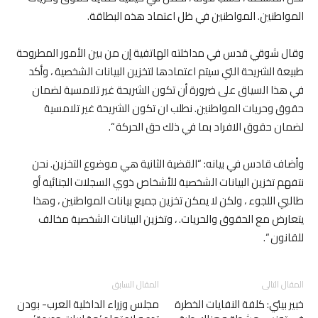
المواطنين. المواطنين في ظل اعتماد هذه البطاقة.
وقال شوقي قدس في مداخلته الهاتفية إن من بين الأمور المطروحة
طبيعة الشريحة التي سيتم اعتمادها لتخزين البيانات الشخصية ، وأكد
في هذا السياق على ضرورة أن تكون الشريحة غير تلامسية لضمان
حقوق وحريات المواطنين. نطلب ان تكون الشريحة غير تلامسية
لضمان حقوق الافراد بما في ذلك حق الحركة “.
وأضاف قادس في بيانه: “القضية الثانية هي موضوع التخزين. نحن
نتفهم تخزين البيانات الشخصية للأشخاص ذوي السجلات الجنائية أو
طالبي اللجوء ، ولكن لا يمكن تخزين جميع بيانات المواطنين ، وهذا
يتعارض مع الحقوق والحريات. ، وتخزين البيانات الشخصية مخالف
للقانون “.
المقال التالى
المقال السابق
خبير بيئي: كلفة النفايات الخطرة
مجلس وزراء الداخلية العرب- بودن