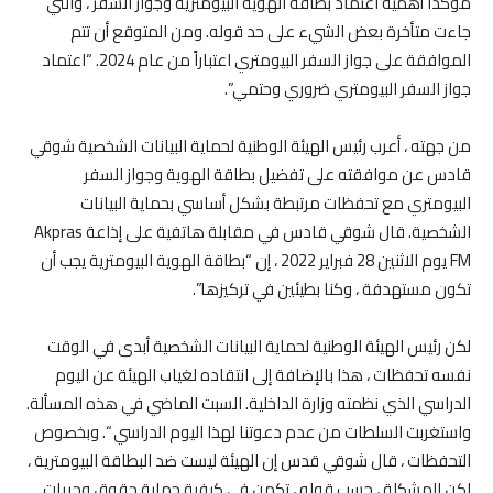
مؤكدًا أهمية اعتماد بطاقة الهوية البيومترية وجواز السفر ، والتي
جاءت متأخرة بعض الشيء على حد قوله. ومن المتوقع أن تتم
الموافقة على جواز السفر البيومتري اعتباراً من عام 2024. “اعتماد
جواز السفر البيومتري ضروري وحتمي”.
من جهته ، أعرب رئيس الهيئة الوطنية لحماية البيانات الشخصية شوقي
قادس عن موافقته على تفضيل بطاقة الهوية وجواز السفر
البيومتري مع تحفظات مرتبطة بشكل أساسي بحماية البيانات
الشخصية. قال شوقي قادس في مقابلة هاتفية على إذاعة Akpras
FM يوم الاثنين 28 فبراير 2022 ، إن “بطاقة الهوية البيومترية يجب أن
تكون مستهدفة ، وكنا بطيئين في تركيزها”.
لكن رئيس الهيئة الوطنية لحماية البيانات الشخصية أبدى في الوقت
نفسه تحفظات ، هذا بالإضافة إلى انتقاده لغياب الهيئة عن اليوم
الدراسي الذي نظمته وزارة الداخلية. السبت الماضي في هذه المسألة.
واستغربت السلطات من عدم دعوتنا لهذا اليوم الدراسي “. وبخصوص
التحفظات ، قال شوقي قدس إن الهيئة ليست ضد البطاقة البيومترية ،
لكن المشكلة ، حسب قوله ، تكمن في كيفية حماية حقوق وحريات