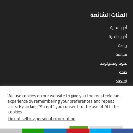
الفئات الشائعة
أخبار محلية
أخبار عالمية
رياضة
سياسة
علوم وتكنولوجيا
صحة
اقتصاد
مقالات
We use cookies on our website to give you the most relevant
ترفيه
experience by remembering your preferences and repeat
visits. By clicking “Accept”, you consent to the use of ALL the
cookies.
.
Do not sell my personal information
إستفتاءات
أخبار محلية
سياسة
رياضة
أخبار عالمية
صحة
اقتصاد
Accept
Cookie Settings
علوم وتكنولوجيا
من نحن ؟
سياسة الخصوصية