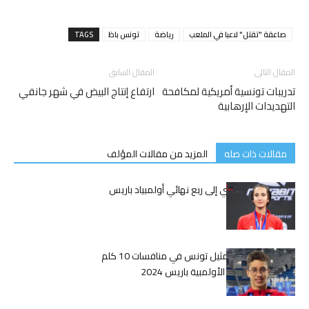
صاعقة "تقتل" لاعبا في الملعب
رياضة
تونس باظ
TAGS
المقال التالى
المقال السابق
تدريبات تونسية أمريكية لمكافحة
ارتفاع إنتاج البيض في شهر جانفي
التهديدات الإرهابية
مقالات ذات صله
المزيد من مقالات المؤلف
تأهل إكرام الظاهري إلى ربع نهائي أولمبياد باريس
2024
الجوادي يستعد لتمثيل تونس في منافسات 10 كلم
سباحة في الألعاب الأولمبية باريس 2024