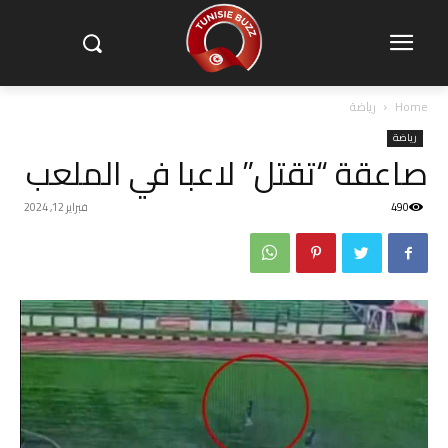
Home
رياضة
رياضة
صاعقة “تقتل” لاعبا في الملعب
490
فبراير 12, 2024