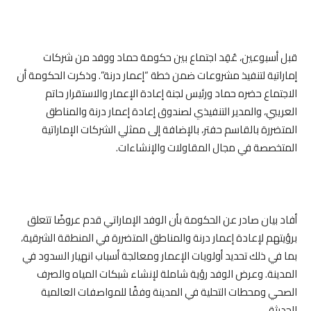
قبل أسبوعين، عُقِد اجتماع بين حكومة حماد ووفد من شركات
إماراتية لتنفيذ مشروعات ضمن خطة “إعمار درنة”. وذكرت الحكومة أن
الاجتماع حضره حماد ورئيس لجنة إعادة الإعمار والاستقرار حاتم
العريبي، والمدير التنفيذي لصندوق إعادة إعمار درنة والمناطق
المتضررة بالقاسم حفتر، بالإضافة إلى ممثلي الشركات الإماراتية
المتخصصة في مجال المقاولات والإنشاءات.
أفاد بيان صادر عن الحكومة بأن الوفد الإماراتي قدم عروضًا تتعلق
برؤيتهم لإعادة إعمار درنة والمناطق المتضررة في المنطقة الشرقية،
بما في ذلك تحديد أولويات الإعمار ومعالجة أسباب انهيار السدود في
المدينة. وعرض الوفد رؤية شاملة لإنشاء شبكات المياه والصرف
الصحي ومحطات التحلية في المدينة وفقًا للمواصفات العالمية
الحديثة.