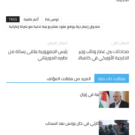
تونس باظ
أخبار عالمية
TAGS
صندوق إعمار درنة يوقع عقود مشاريع بنية تحتية مع شركة إماراتية
المقال التالى
المقال السابق
محادثات بين عمار ونائب وزير
رئيس الجمهورية يتلقى رسالة من
الخارجية الأوزبكي في كامبالا
نظيره الموريتاني
مقالات ذات صله
المزيد من مقالات المؤلف
اغتيال إسماعيل هنية في إيران
الوضع الإنساني الكارثي في خان يونس بعد انسحاب
الجيش الإسرائيلي