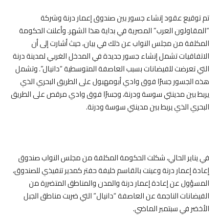
تم توقيع عقود إنشاء جسور بين صندوق إعمار درنة وشركة
“المقاولون العرب” المصرية في بداية هذا الشهر. وأعلنت الحكومة
المكلفة من مجلس النواب عن ذلك في بيان، حيث أشارت إلى أن
الاتفاقيات تشمل إنشاء جسور جديدة في المدخل الغربي لمدينة درنة
التي تعرضت للفيضانات بسبب العاصفة المتوسطية “دانيال”. وتشمل
هذه الجسور جسرًا فوق وادي أبومهبول على الطريق البحري الذي
يربط بين مدينتي سوسة ودرنة، وجسرًا فوق وادي مرقص على الطريق
البحري الذي يربط بين مدينتي سوسة ودرنة.
في يناير الحالي، شكلت الحكومة المكلفة من مجلس النواب صندوق
إعادة إعمار درنة وعينت بالقاسم خليفة حفتر كمدير تنفيذي للصندوق،
المسؤول عن إعادة إعمار درنة والمدن والمناطق المتضررة من
الفيضانات الناجمة عن العاصفة “دانيال” التي ضربت مناطق الجبل
الأخضر في سبتمبر الماضي.