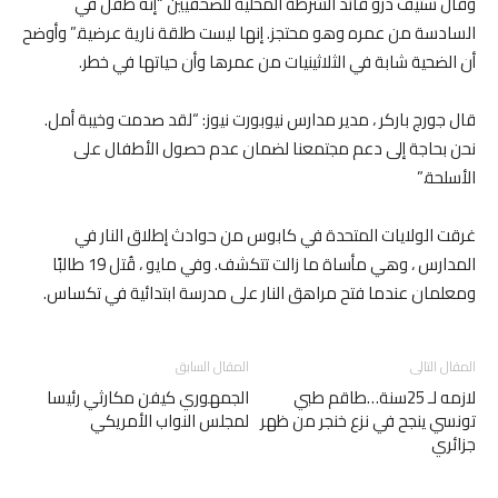
وقال ستيف درو قائد الشرطة المحلية للصحفيين “إنه طفل في
السادسة من عمره وهو محتجز. إنها ليست طلقة نارية عرضية.” وأوضح
أن الضحية شابة في الثلاثينيات من عمرها وأن حياتها في خطر.
قال جورج باركر ، مدير مدارس نيوبورت نيوز: “لقد صدمت وخيبة أمل.
نحن بحاجة إلى دعم مجتمعنا لضمان عدم حصول الأطفال على
الأسلحة.”
غرقت الولايات المتحدة في كابوس من حوادث إطلاق النار في
المدارس ، وهي مأساة ما زالت تتكشف. وفي مايو ، قُتل 19 طالبًا
ومعلمان عندما فتح مراهق النار على مدرسة ابتدائية في تكساس.
المقال التالى
المقال السابق
لازمه لـ 25سنة…طاقم طبي
الجمهوري كيفن مكارثي رئيسا
تونسي ينجح في نزع خنجر من ظهر
لمجلس النواب الأمريكي
جزائري