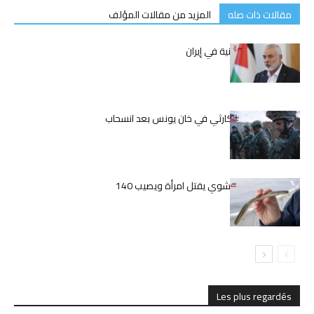
مقالات ذات صله
المزيد من مقالات المؤلف
اغتيال إسماعيل هنية في إيران
الوضع الإنساني الكارثي في خان يونس بعد انسحاب
الجيش الإسرائيلي
اليابان.. ثعبان بحر مشوي يقتل امرأة ويصيب 140
بالمرض
Les plus regardés