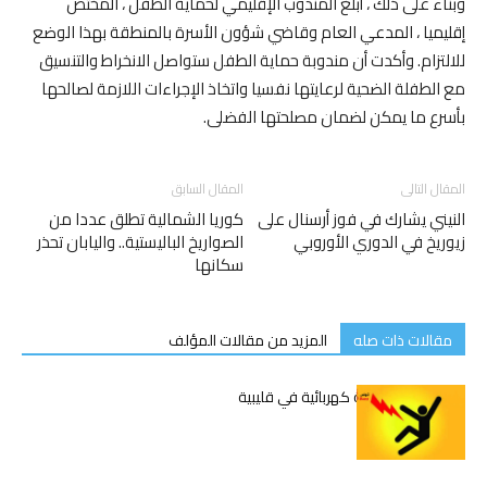
وبناء على ذلك ، أبلغ المندوب الإقليمي لحماية الطفل ، المختص
إقليميا ، المدعي العام وقاضي شؤون الأسرة بالمنطقة بهذا الوضع
للالتزام. وأكدت أن مندوبة حماية الطفل ستواصل الانخراط والتنسيق
مع الطفلة الضحية لرعايتها نفسيا واتخاذ الإجراءات اللازمة لصالحها
بأسرع ما يمكن لضمان مصلحتها الفضلى.
المقال التالى
المقال السابق
النيني يشارك في فوز أرسنال على
كوريا الشمالية تطلق عددا من
زيوريخ في الدوري الأوروبي
الصواريخ الباليستية.. واليابان تحذر
سكانها
مقالات ذات صله
المزيد من مقالات المؤلف
وفاة شاب بصعقة كهربائية في قليبية