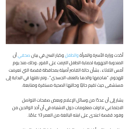
أكدت وزارة الأسرة والمرأة
والطفل
وكبار السن في بيان
صحفي
أن
المندوبة الجهوية لحماية الطفل التزمت على الفور ، وذلك منذ يوم
أمس الثلاثاء ، بشأن حالة القاصر أصيلة بمحافظة قفصة التي تعرضت
للهجوم. “هاجمها والدها بالعنف الجسدي” ، وتم نقلها في البداية إلى
مستشفى حيث تقيم حاليًا وحالتها الصحية مستقرة ومتابعة.
يشار إلى أن عددًا من وسائل الإعلام وبعض صفحات التواصل
الاجتماعي تداولت معلومات حول الاشتباه في أن أحد الوالدين من
وفود قفصة اعتدى على ابنته البالغة من العمر 13 عامًا.