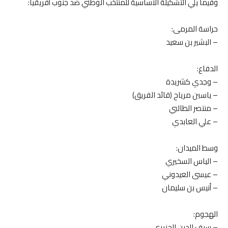
وفيما يلي التشكيلة الأساسية للمنتخب الوطني ضد جنوب أفريقيا:
حراسة المرمى:
– البشير بن سعيد
الدفاع:
– وجدي كشريدة
– ياسين مرياح (قائد الفريق)
– منتصر الطالبي
– علي العابدي
وسط الميدان:
– الياس السخيري
– عيسى العيدوني
– أنيس بن سليمان
الهجوم:
– سيف الدين الجزيري