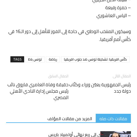
– حمزة رفيعة
– الياس العاشوري
وسيكون المنتخب الوطني في حاجة إلى الفوز للتأهل إلى دور الـ16 في
كأس أمم أفريقيا.
كأس افريقيا: تشكيلة تونس ضد جنوب افريقيا
رياضة
تونس باظ
TAGS
المقال التالى
المقال السابق
رئيس الجمهورية يعيّن وزراء وكتّاب
حقيقة وفاة العامري فاروق نائب
دولة جدد
رئيس مجلس إدارة النادي الأهلي
المصري
مقالات ذات صله
المزيد من مقالات المؤلف
تأهل إكرام الظاهري إلى ربع نهائي أولمبياد باريس