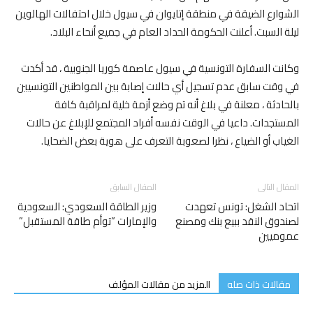
الشوارع الضيقة في منطقة إتايوان في سيول خلال احتفالات الهالوين
ليلة السبت. أعلنت الحكومة الحداد العام في جميع أنحاء البلاد.
وكانت السفارة التونسية في سيول عاصمة كوريا الجنوبية ، قد أكدت
في وقت سابق عدم تسجيل أي حالات إصابة بين المواطنين التونسيين
بالحادثة ، معلنة في بلاغ أنه تم وضع أزمة خلية لمراقبة كافة
المستجدات. داعيا في الوقت نفسه أفراد المجتمع للإبلاغ عن حالات
الغياب أو الضياع ، نظرا لصعوبة التعرف على هوية بعض الضحايا.
المقال التالى
المقال السابق
اتحاد الشغل: تونس تعهدت
وزير الطاقة السعودي: السعودية
لصندوق النقد ببيع بنك ومصنع
والإمارات ”توأم طاقة المستقبل”
عموميين
مقالات ذات صله
المزيد من مقالات المؤلف