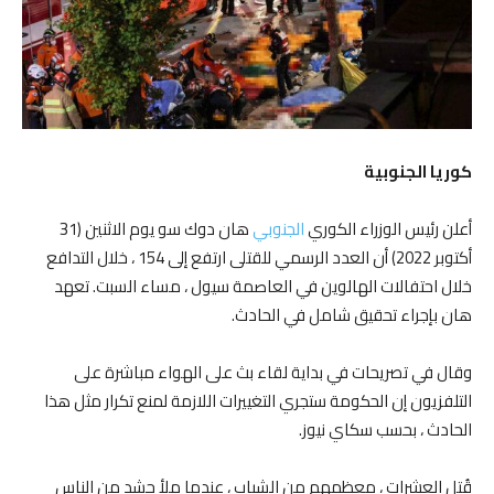
كوريا الجنوبية
أعلن رئيس الوزراء الكوري
الجنوبي
هان دوك سو يوم الاثنين (31
أكتوبر 2022) أن العدد الرسمي للقتلى ارتفع إلى 154 ، خلال التدافع
خلال احتفالات الهالوين في العاصمة سيول ، مساء السبت. تعهد
هان بإجراء تحقيق شامل في الحادث.
وقال في تصريحات في بداية لقاء بث على الهواء مباشرة على
التلفزيون إن الحكومة ستجري التغييرات اللازمة لمنع تكرار مثل هذا
الحادث ، بحسب سكاي نيوز.
قُتل العشرات ، معظمهم من الشباب ، عندما ملأ حشد من الناس