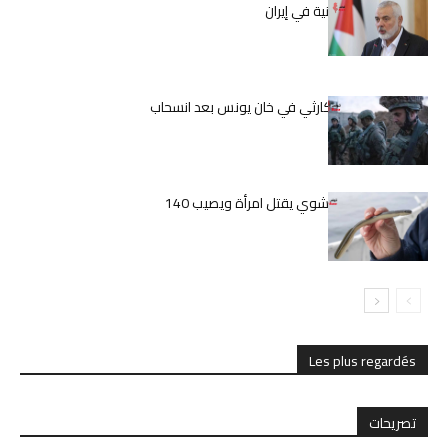
اغتيال إسماعيل هنية في إيران
الوضع الإنساني الكارثي في خان يونس بعد انسحاب
الجيش الإسرائيلي
اليابان.. ثعبان بحر مشوي يقتل امرأة ويصيب 140
بالمرض
Les plus regardés
تصريحات