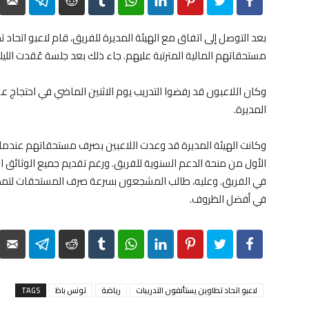
elegram
Reddit
Tumblr
WhatsApp
LinkedIn
Pinterest
Twitter
Facebook
بعد التوصل إلى اتفاق مع الهيئة المديرة للفريق، قام لاعبو اتحاد تطا
مستحقاتهم المالية المترتبة عليهم. جاء ذلك بعد جلسة عُقدت اللي
وكان اللاعبون قد رفضوا التدريب يوم الاثنين الماضي في احتجاج ع
المديرة.
وكانت الهيئة المديرة قد وعدت اللاعبين بصرف مستحقاتهم عندما
الأول من منحة الدعم السنوية للفريق. ورغم تقديم جميع الوثائق ال
في الفريق. وعليه، طالب المشجعون بسرعة صرف المستحقات لتمكي
في أفضل الظروف.
elegram
Reddit
Tumblr
WhatsApp
LinkedIn
Pinterest
Twitter
Facebook
لاعبو اتحاد تطاوين يستأنفون التدريبات
رياضة
تونس باظ
TAGS