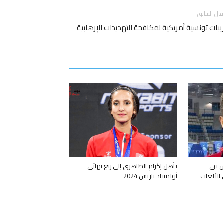
قال السابق
يبات تونسية أمريكية لمكافحة التهديدات الإرهابية
س في
تأهل إكرام الظاهري إلى ربع نهائي
 في الألعاب
أولمبياد باريس 2024