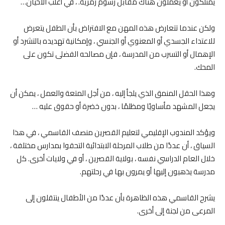
يمتلكون أو يعملون هناك مقابل رسوم رمزية. ، في أغلب الأحيان…
ولكن عندما تتعارض هذه المهن مع الافتراض بأن الطفل يتعرض
للاعتداء الجسدي أو المعنوي أو الجنسي ، وإمكانية تهديده بالتشرد أو
الإهمال أو التسرب من المدرسة ، فإن مصالحه الفضلى تكون على
المحك.
وهذا الحقل المنمق الذي يلجأ إليه ، من أجل المتعة والعمل ، يمكن أن
يجعل المشهد مأساويًا ومظلمًا ، بدون خضرة أو حقوق عليه …
ويؤكد المندوب الإقليمي لتعليم القصرين منصف القاسمي ، في هذا
السياق ، أن عددًا من طلاب المرحلة الابتدائية التحقوا بمدارس مختلفة ،
خلال العام الدراسي نفسه ، بولاية القصرين ، أو في ولايات أخرى. كل
مدرسة يذهبون إليها أو يمرون بها في رحلتهم.
يشرح القاسمي هذه الظاهرة بأن عددًا من الأطفال ينتقلون إلى
المرعى من لجنة إلى أخرى.