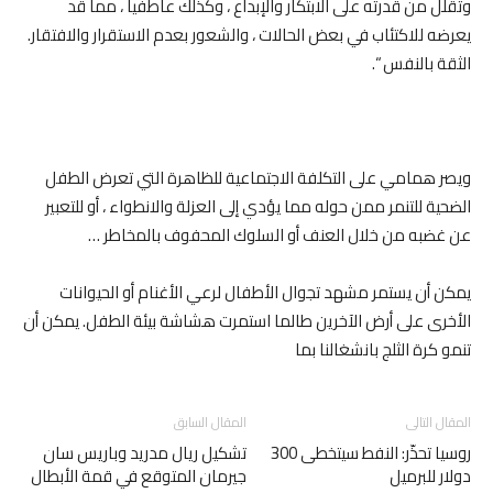
وتقلل من قدرته على الابتكار والإبداع ، وكذلك عاطفياً ، مما قد
يعرضه للاكتئاب في بعض الحالات ، والشعور بعدم الاستقرار والافتقار.
الثقة بالنفس “.
ويصر همامي على التكلفة الاجتماعية للظاهرة التي تعرض الطفل
الضحية للتنمر ممن حوله مما يؤدي إلى العزلة والانطواء ، أو للتعبير
عن غضبه من خلال العنف أو السلوك المحفوف بالمخاطر …
يمكن أن يستمر مشهد تجوال الأطفال لرعي الأغنام أو الحيوانات
الأخرى على أرض الآخرين طالما استمرت هشاشة بيئة الطفل. يمكن أن
تنمو كرة الثلج بانشغالنا بما
المقال التالى
المقال السابق
روسيا تحذّر: النفط سيتخطى 300
تشكيل ريال مدريد وباريس سان
دولار للبرميل
جيرمان المتوقع في قمة الأبطال