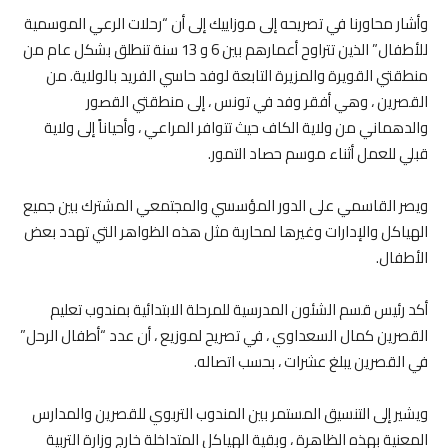
وأشار محاورنا في تصريحه إلى موزاييك إلى أن “رحلات الرعي الموسمية
للأطفال” الذين تتراوح أعمارهم بين 6 و 13 سنة تنطلق بشكل عام من
منطقتي القويرة والمزيرة التابعة لوفد حاسي الفريد بالولاية. من
القصرين ، وهي أفقر وفد في تونس ، إلى منطقتي القصور
والدهماني من ولاية الكاف حيث تتوافر المراعي ، وأحياناً إلى ولاية
قبلي للعمل أثناء موسم حصاد التمور.
ويصر القاسمي على الدور المؤسسي والمجتمعي المشترك بين جميع
الهياكل والإدارات وغيرها لمحاربة مثل هذه الظواهر التي تهدد بعض
الأطفال.
أكد رئيس قسم الشئون المدرسية للمرحلة الابتدائية بمندوب تعليم
القصرين كمال السعداوي ، في تصريح لموزيع ، أن عدد “أطفال الرحل”
في القصرين يبلغ عشرات ، بحسب اتصاله.
ويشير إلى التنسيق المستمر بين المندوب التربوي للقصرين والمدارس
المعنية بهذه الظاهرة ، وبقية الهياكل المتداخلة خارج وزارة التربية