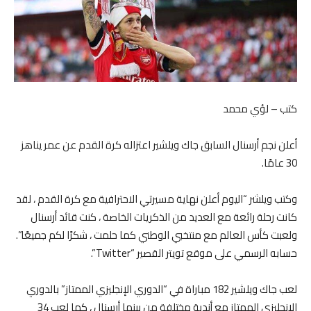
كتب – لؤي محمد
أعلن نجم أرسنال السابق جاك ويلشير اعتزاله كرة القدم عن عمر يناهز
30 عامًا.
وكتب ويلشر “اليوم أعلن نهاية مسيرتي الاحترافية مع كرة القدم ، لقد
كانت رحلة رائعة مع العديد من الذكريات الخاصة ، كنت قائد أرسنال
ولعبت كأس العالم مع منتخبي الوطني كما حلمت ، شكرًا لكم جميعًا”.
حسابه الرسمي على موقع تويتر القصير “Twitter”.
لعب جاك ويلشير 182 مباراة في “الدوري الإنجليزي الممتاز” بالدوري
الإنجليزي الممتاز مع أندية مختلفة من بينها أرسنال ، كما لعب 34