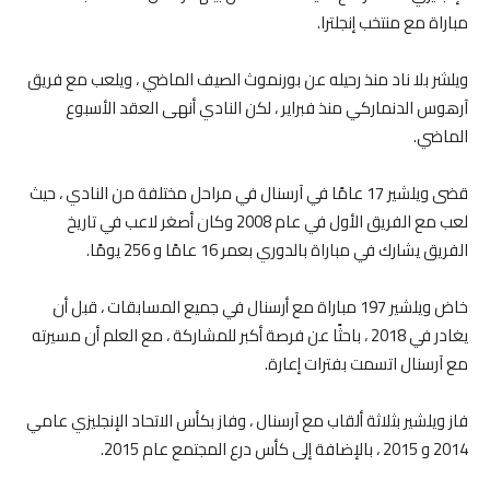
مباراة مع منتخب إنجلترا.
ويلشر بلا ناد منذ رحيله عن بورنموث الصيف الماضي ، ويلعب مع فريق
آرهوس الدنماركي منذ فبراير ، لكن النادي أنهى العقد الأسبوع
الماضي.
قضى ويلشير 17 عامًا في آرسنال في مراحل مختلفة من النادي ، حيث
لعب مع الفريق الأول في عام 2008 وكان أصغر لاعب في تاريخ
الفريق يشارك في مباراة بالدوري بعمر 16 عامًا و 256 يومًا.
خاض ويلشير 197 مباراة مع أرسنال في جميع المسابقات ، قبل أن
يغادر في 2018 ، باحثًا عن فرصة أكبر للمشاركة ، مع العلم أن مسيرته
مع آرسنال اتسمت بفترات إعارة.
فاز ويلشير بثلاثة ألقاب مع آرسنال ، وفاز بكأس الاتحاد الإنجليزي عامي
2014 و 2015 ، بالإضافة إلى كأس درع المجتمع عام 2015.