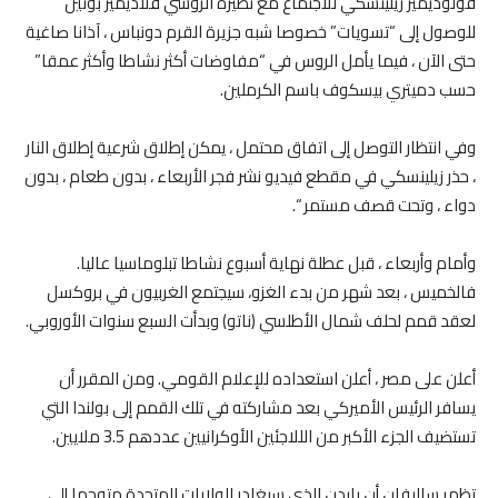
فولوديمير زيلينسكي للاجتماع مع نظيره الروسي فلاديمير بوتين
للوصول إلى “تسويات” خصوصا شبه جزيرة القرم دونباس ، آذانا صاغية
حتى الآن ، فيما يأمل الروس في “مفاوضات أكثر نشاطا وأكثر عمقا”
حسب دميتري بيسكوف باسم الكرملين.
وفي انتظار التوصل إلى اتفاق محتمل ، يمكن إطلاق شرعية إطلاق النار
، حذر زيلينسكي في مقطع فيديو نشر فجر الأربعاء ، بدون طعام ، بدون
دواء ، وتحت قصف مستمر “.
وأمام وأربعاء ، قبل عطلة نهاية أسبوع نشاطا تبلوماسيا عاليا.
فالخميس ، بعد شهر من بدء الغزو، سيجتمع الغربيون في بروكسل
لعقد قمم لحلف شمال الأطلسي (ناتو) وبدأت السبع سنوات الأوروبي.
أعلن على مصر ، أعلن استعداده للإعلام القومي. ومن المقرر أن
يسافر الرئيس الأميركي بعد مشاركته في تلك القمم إلى بولندا التي
تستضيف الجزء الأكبر من الللاجئين الأوكرانيين عددهم 3.5 ملايين.
تظهر ساليفان أن بايدن الذي سيغادر الولايات المتحدة متوجها إلى