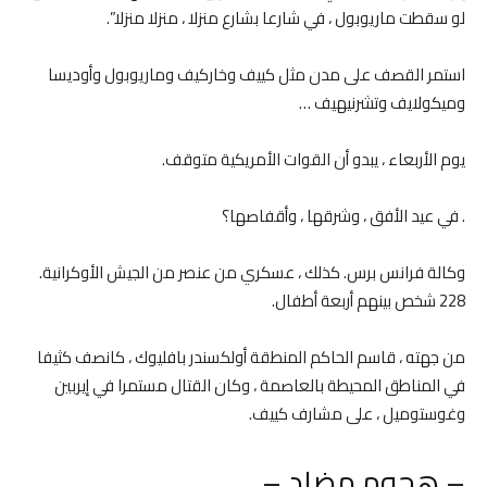
لو سقطت ماريوبول ، في شارعا بشارع منزلا ، منزلا منزلا”.
استمر القصف على مدن مثل كييف وخاركيف وماريوبول وأوديسا
وميكولايف وتشرنيهيف …
يوم الأربعاء ، يبدو أن القوات الأمريكية متوقف.
. في عيد الأفق ، وشرقها ، وأقفاصها؟
وكالة فرانس برس. كذلك ، عسكري من عنصر من الجيش الأوكرانية.
228 شخص بينهم أربعة أطفال.
من جهته ، قاسم الحاكم المنطقة أولكسندر بافليوك ، كانصف كثيفا
في المناطق المحيطة بالعاصمة ، وكان القتال مستمرا في إيربين
وغوستوميل ، على مشارف كييف.
– هجوم مضاد –