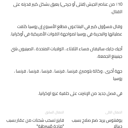
10٪ من عناصر الجيش (قتلى أو جرحى) يعيق بشكل كبير قدرته على
القتال.
وقال مسؤول كبير في البنتاغون مطلع الأسبوع إن روسيا كثفت
عملياتها والبحرية في روسيا لمواجهة القوات الأمريكية في أوكرانيا.
أجيك جايك ساليفان مساء الثلاثاء ، الولايات المتحدة ، الصينيون شي
جينبينغ الجمعة.
جهة أخرى ، وكالة بلومبرغ. فرنسا ، فرنسا ، فرنسا ، فرنسا ، فرنسا ،
روسيا
في فصل جديد من الإنترنت على خلفية غزو اوكرانيا.
المقال التالى
المقال السابق
يوفنتوس يريد ضم صلاح بسبب
فايزر تسحب شحنات من عقار بسبب
ديبالا
"مادة مُسرطنة"