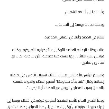
وأرسلتها إلى أشعة الشمس.
ودخلت دبابات روسية إلى المدينة …
تنتشر في الجحيم وأنقاض المباني المدمرة.
قالت وكالة الإعلام العامة الأوكرانية الأوكرانية الأمريكية ، وكالة
فرانس برس الثلاثاء ، إنها ليست حربا جماعية ، لأن ساحات الحرب لها
مبادئ ومبادئ.
واستنكر الرئيس الأوكراني مساء الثلاثاء استيلاء الروس على قافلة
إنسانية وقال “لقد بدأت محاولاتنا” أسبوع الغذاء والدواء للأسف
بالفشل بسبب المحتلين الروس عبر القصف أو الترهيب “.
ودعا الأمين العام للأمم المتحدة أنطونيو غوتيريش الثلاثاء روسيا إلى
إنهاء حربها العبثية في أوكرانيا ، مشيرا إلى هذا الصراع. وضضاف “حتى