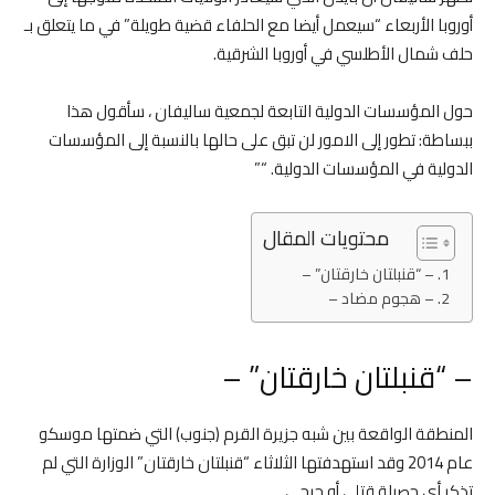
أوروبا الأربعاء “سيعمل أيضا مع الحلفاء قضية طويلة” في ما يتعلق بـ
حلف شمال الأطلسي في أوروبا الشرقية.
حول المؤسسات الدولية التابعة لجمعية ساليفان ، سأقول هذا
ببساطة: تطور إلى الامور لن تبق على حالها بالنسبة إلى المؤسسات
الدولية في المؤسسات الدولية. “”
محتويات المقال
– “قنبلتان خارقتان” –
– هجوم مضاد –
– “قنبلتان خارقتان” –
المنطقة الواقعة بين شبه جزيرة القرم (جنوب) التي ضمتها موسكو
عام 2014 وقد استهدفتها الثلاثاء “قنبلتان خارقتان” الوزارة التي لم
تذكر أي حصيلة قتلى أو جرحى.