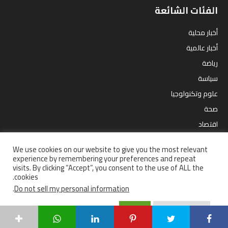
الفئات الشائعة
أخبار محلية
أخبار عالمية
رياضة
سياسة
علوم وتكنولوجيا
صحة
اقتصاد
مقالات
We use cookies on our website to give you the most relevant
ترفيه
experience by remembering your preferences and repeat
visits. By clicking “Accept”, you consent to the use of ALL the
cookies.
.
Do not sell my personal information
إستفتاءات
أخبار محلية
سياسة
رياضة
أخبار عالمية
صحة
اقتصاد
Accept
Cookie Settings
علوم وتكنولوجيا
من نحن ؟
سياسة الخصوصية
جميع الحقوق محفوظة | © 2021