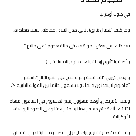
في جنوب أوكرانيا.
وخاركيف (شمال شرق) ، ثاني مدن البلاد ، محاطة ، ليست محاصرة.
بعد ذلك ، في بعض المواقف ، في حالة هجوم “على حالتها”.
و أضافوا “أنهم إرهاقوا هجماتهم المسلحة (…).
واوضح كيربي “لقد قمت بإجراء حجج على النحو التالي”. استمرار
“قادتهم لا يتحدثون دائما ، ولا ينسقون دائما بين القوات الياربية ٩”.
ولفت الأمريكان. أوضح مسؤول رفيع المستوى في البنتاغون مساء
الثلاثاء ، أنه قد تم جعله رسميًا رسميًا رسميًا وعلى الحدود الروسية-
الأوكرانية.
وقد أفادت صحيفة نيويورك تايمز إلى مصادر من البنتاغون ، فقدان