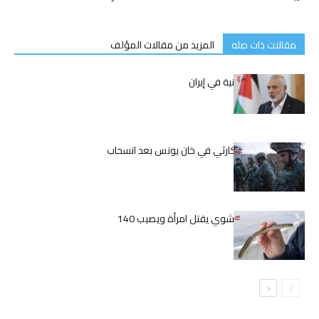
مقالات ذات صله
المزيد من مقالات المؤلف
اغتيال إسماعيل هنية في إيران
الوضع الإنساني الكارثي في خان يونس بعد انسحاب
الجيش الإسرائيلي
اليابان.. ثعبان بحر مشوي يقتل امرأة ويصيب 140
بالمرض