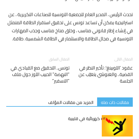
تحدث الرئيس ، المدير العام للجمعية التونسية للصناعات التكريرية ، عن
استراتيجية يمكن أن تساعد تونس على تحقيق استقرار الطاقة المتمثل
في إنشاء إطار قانوني مناسب ، وخلق مناخ مناسب وجذب المهارات
التونسية في مجال الطاقة والاستثمار في الطاقة الشمسية. طاقة.
المقال التالى
المقال السابق
عقود ‘اللوبينغ’: تأخير النظر في
تونس.. التحقيق مع القيادي في
القضية.. والغنوشي يتغيّب عن
“النهضة” الحبيب اللوز حول ملف
الجلسة
“التسفير”
مقالات ذات صله
المزيد من مقالات المؤلف
وفاة شاب بصعقة كهربائية في قليبية