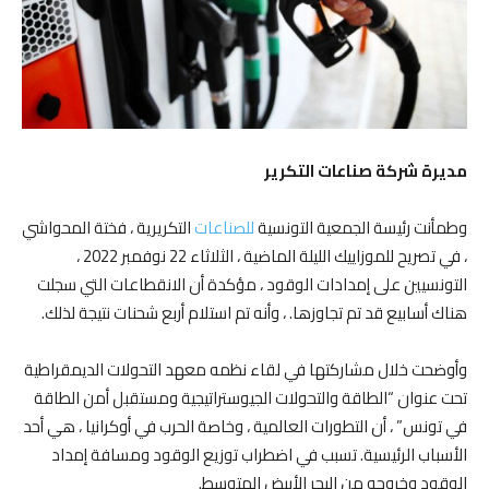
مديرة شركة صناعات التكرير
وطمأنت رئيسة الجمعية التونسية
للصناعات
التكريرية ، فختة المحواشي
، في تصريح للموزاييك الليلة الماضية ، الثلاثاء 22 نوفمبر 2022 ،
التونسيين على إمدادات الوقود ، مؤكدة أن الانقطاعات التي سجلت
هناك أسابيع قد تم تجاوزها. ، وأنه تم استلام أربع شحنات نتيجة لذلك.
وأوضحت خلال مشاركتها في لقاء نظمه معهد التحولات الديمقراطية
تحت عنوان “الطاقة والتحولات الجيوستراتيجية ومستقبل أمن الطاقة
في تونس” ، أن التطورات العالمية ، وخاصة الحرب في أوكرانيا ، هي أحد
الأسباب الرئيسية. تسبب في اضطراب توزيع الوقود ومسافة إمداد
الوقود وخروجه من البحر الأبيض المتوسط.