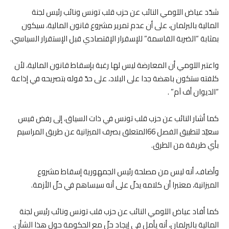
شدّد عياض اللومي النائب عن حزب قلب تونس ونائب رئيس لجنة
المالية بالبرلمان، على أن عدم تمرير مشروع قانون المالية، سيكون
بمثابة “الضربة القاسمة” للإسقرار الإقتصادي قبل الإستقرار السياسي.
واعتبر اللومي أن المعارضة ليس لها رغبة بإسقاط قانون المالية، لأن
كلفته ستكون باهضة جدا على البلاد، على حدّ قوله بتصريحه في إذاعة
“الديوان أف آم” .
كما أشار النائب عن حزب قلب تونس في ذات السياق، إلى رفض قيس
سعيّد لتطبيق الفصل 66المتعلق بصرف الميزانية عن طريق المراسيم
بأي طريقة من الطرق.
وأضاف، أنه ليس من مصلحة رئيس الجمهورية إسقاط مشروع
الميزانية، معتبرا أن كلامه يدلّ على أنه سيساهم في حلّ الأزمة.
كما أفاد عياض اللومي النائب عن حزب قلب تونس ونائب رئيس لجنة
المالية بالبرلمان، أنه يأمل في إيجاد حلّ مع الحكومة حول هذا الشأن.