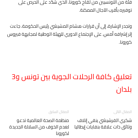
فئة من التونسيين من لقاح كورونا، الذي شدّد على الحرص على
توفيره بأقرب الآجال الممكنة.
وتجدر الإشارة، إلى أن قرارات هشام المشيشي رئيس الحكومة، جاءت
إثر إشرافه أمس، على الإجتماع الدوري للهيئة الوطنية لمجابهة فيروس
كورونا.
تعليق كافة الرحلات الجوية بين تونس و3
بلدان
المقال التالى
المقال السابق
شكري الفرشيشي ينفي إتلاف
منظمة الصحة العالمية تدعو
وثائق ذات علاقة بنفايات إيطاليا
لعدم الخوف من السلالة الجديدة
لكورونا