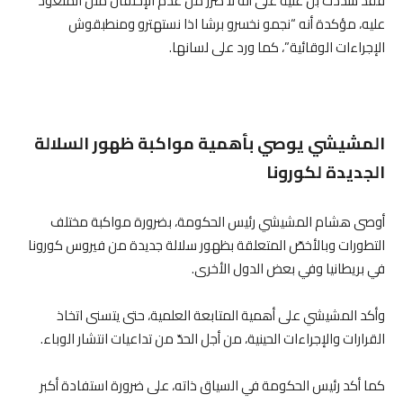
فقد شدّدت بن علية على أنه لا ضرر من عدم الإحتفال مثل المتعوّد
عليه، مؤكدة أنه “نجمو نخسرو برشا اذا نستهترو ومنطبقوش
الإجراءات الوقائية”، كما ورد على لسانها.
المشيشي يوصي بأهمية مواكبة ظهور السلالة
الجديدة لكورونا
أوصى هشام المشيشي رئيس الحكومة، بضرورة مواكبة مختلف
التطورات وبالأخصّ المتعلقة بظهور سلالة جديدة من فيروس كورونا
في بريطانيا وفي بعض الدول الأخرى.
وأكد المشيشي على أهمية المتابعة العلمية، حتى يتسنى اتخاذ
القرارات والإجراءات الحينية، من أجل الحدّ من تداعيات انتشار الوباء.
كما أكد رئيس الحكومة في السياق ذاته، على ضرورة استفادة أكبر